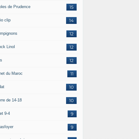
oles de Prudence
15
o clip
14
mpignons
12
nck Linol
12
is
12
net du Maroc
11
dat
10
rre de 14-18
10
et 9-4
9
asfoyer
9