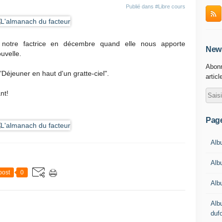
Publié dans
#Libre cours
lir notre factrice en décembre quand elle nous apporte
News
uvelle.
Abonn
"Déjeuner en haut d'un gratte-ciel".
articl
nt!
Pag
Albu
Alb
post
0
Alb
Alb
duf