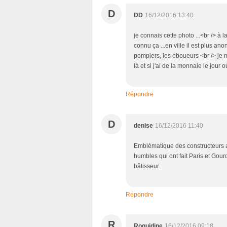
D
DD
16/12/2016 13:40
je connais cette photo ...<br /> à l
connu ça ...en ville il est plus an
pompiers, les éboueurs <br /> je
là et si j'ai de la monnaie le jour 
Répondre
D
denise
16/12/2016 11:40
Emblématique des constructeurs 
humbles qui ont fait Paris et Gou
bâtisseur.
Répondre
R
Roguidine
16/12/2016 09:18