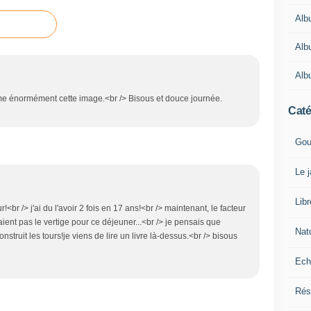
Alb
Alb
Alb
'aime énormément cette image.<br /> Bisous et douce journée.
Caté
Gou
Le 
Lib
ur!<br /> j'ai du l'avoir 2 fois en 17 ans!<br /> maintenant, le facteur
avaient pas le vertige pour ce déjeuner...<br /> je pensais que
Nat
onstruit les tours!je viens de lire un livre là-dessus.<br /> bisous
Ech
Rés