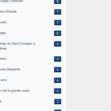
scargot corrézien
8
et d'Irlande
7
tards
7
iage
6
erge du Saint Georges à
4
dines
rdon
4
cela Delpastre
4
 actu
4
in de la grande ourse
4
re
2