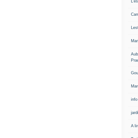
L'e
Carn
Les
Mar
Aub
Pra
Gou
Mar
info
jard
A li