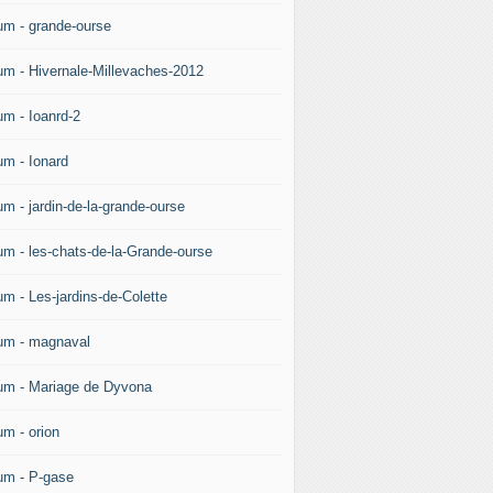
um - grande-ourse
um - Hivernale-Millevaches-2012
um - Ioanrd-2
um - Ionard
um - jardin-de-la-grande-ourse
um - les-chats-de-la-Grande-ourse
um - Les-jardins-de-Colette
um - magnaval
um - Mariage de Dyvona
um - orion
um - P-gase