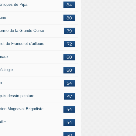
oniques de Pipa
84
sine
80
ferme de la Grande Ourse
79
et de France et d'ailleurs
72
maux
68
éalogie
68
o
54
quis dessin peinture
47
ien Magnaval Brigadiste
44
ille
44
40