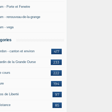
um - Porte et Fenetre
um - renouveau-de-la-grange
um - vega
gories
rdon - canton et environ
417
jardin de la Grande Ourse
233
re cours
222
ure
194
os de Liberté
97
istance
85