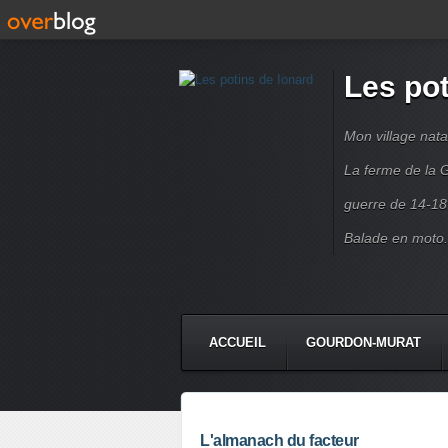
Les pot
Mon village nata
La ferme de la G
guerre de 14-18
Balade en moto.
ACCUEIL
GOURDON-MURAT
L'almanach du facteur