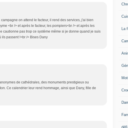
Chr
Cui
a campagne on attend le facteur, il rend des services, j'ai bien
onyme <br /> et après le facteur, les pompiers<br /> et après les
La 
 ne cautionne pas trop ce système même si je donne quand je suis
où ils passent !<br /> Bises Dany
Carn
Ani
Gén
Mot
anonymes de cathédrales, des monuments prestigieux ou
rdon. Ce calendrier leur rend hommage, ainsi que Dany, fille de
Cro
Dam
Fam
défi