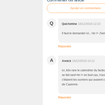
Commenter cet article
Ajouter un commentaire
Q
Quichottine
18/12/2016 12:22
Il faut le demander ici...<br /> J
Répondre
A
Annick
16/12/2016 14:12
ici, très rare le calendrier du facte
se fait rare!<br /> en tout cas, n'
c'étaient les ouvriers qui avaient c
de Cayenne.
Répondre