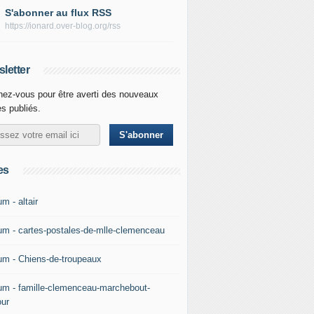
S'abonner au flux RSS
https://ionard.over-blog.org/rss
letter
ez-vous pour être averti des nouveaux
es publiés.
es
m - altair
um - cartes-postales-de-mlle-clemenceau
um - Chiens-de-troupeaux
um - famille-clemenceau-marchebout-
our