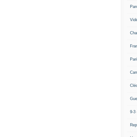
Par
Vidé
Cha
Fra
Par
Car
Clé
Gue
9-3 
Rep