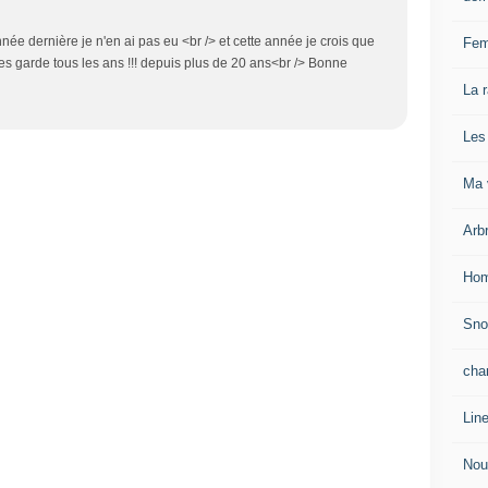
ée dernière je n'en ai pas eu <br /> et cette année je crois que
Fem
i les garde tous les ans !!! depuis plus de 20 ans<br /> Bonne
La 
Les
Ma v
Arb
Hom
Sn
cha
Lin
Nou