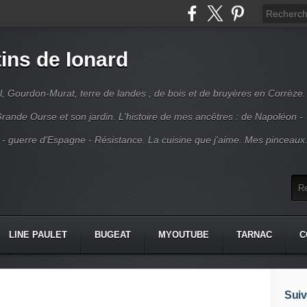
ins de Ionard
l, Gourdon-Murat, terre de landes , de bois et de bruyères en Corrèze.
rande Ourse et son jardin. L'histoire de mes ancêtres : de Napoléon -
 - guerre d'Espagne - Résistance. La cuisine que j'aime. Mes pinceaux
LINE PAULET
BUGEAT
MYOUTUBE
TARNAC
C
Suiv