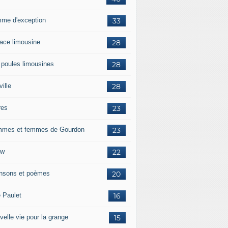
me d'exception
33
race limousine
28
 poules limousines
28
ille
28
res
23
mes et femmes de Gourdon
23
ow
22
nsons et poèmes
20
e Paulet
16
velle vie pour la grange
15