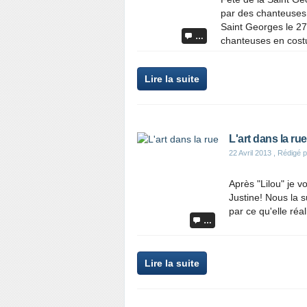
par des chanteuses 
Saint Georges le 2
…
chanteuses en cost
Lire la suite
L'art dans la rue
22 Avril 2013
, Rédigé p
Après "Lilou" je 
Justine! Nous la 
par ce qu'elle réal
…
Lire la suite