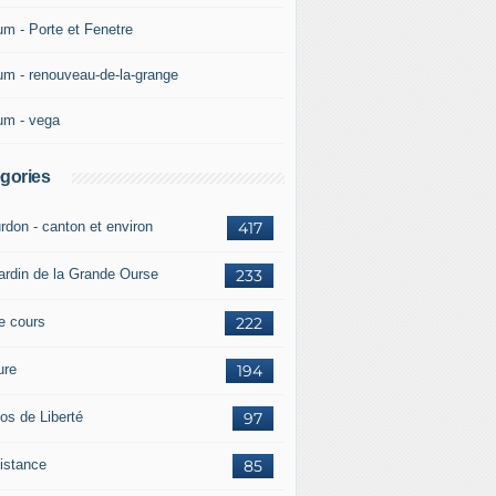
um - Porte et Fenetre
um - renouveau-de-la-grange
um - vega
gories
rdon - canton et environ
417
jardin de la Grande Ourse
233
re cours
222
ure
194
os de Liberté
97
istance
85