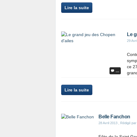
Lire la suite
Le g
29 Avr
Contr
sympa
ce 27 
…
grand
Lire la suite
Belle Fanchon
28 Avril 2013
, Rédigé pa
Fête de la Saint G