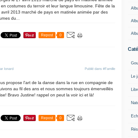
en costumes du terroir et leur langue limousine. Fête de la
Alb
7 avril 2013 marché de pays en matinée animée par des
umes du...
Alb
Alb
Repost
0
Caté
Gou
ar Ionard
Publié dans
#Famille
Le 
vous propose l'art de la danse dans la rue en compagnie de
suivons au fil des ans et nous sommes toujours émerveillés
Lib
ise! Bravo Justine! rappel on peut la voir ici et là!
Nat
Ech
Repost
0
Rés