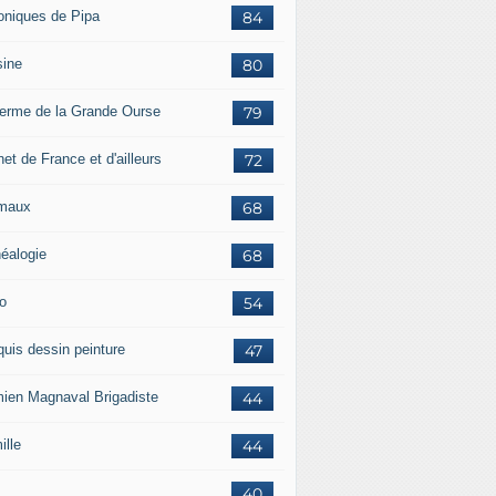
oniques de Pipa
84
sine
80
ferme de la Grande Ourse
79
et de France et d'ailleurs
72
maux
68
éalogie
68
o
54
quis dessin peinture
47
ien Magnaval Brigadiste
44
ille
44
40