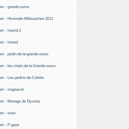
um - grande-ourse
um - Hivernale-Millevaches-2012
um - Ioanrd-2
um - Ionard
um - jardin-de-la-grande-ourse
um - les-chats-de-la-Grande-ourse
um - Les-jardins-de-Colette
um - magnaval
um - Mariage de Dyvona
um - orion
um - P-gase