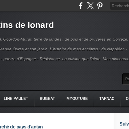
ins de Ionard
l, Gourdon-Murat, terre de landes , de bois et de bruyères en Corrèze.
rande Ourse et son jardin. L'histoire de mes ancêtres : de Napoléon -
 - guerre d'Espagne - Résistance. La cuisine que j'aime. Mes pinceaux
LINE PAULET
BUGEAT
MYOUTUBE
TARNAC
C
Suiv
rché de pays d'antan