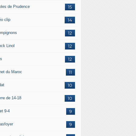
oles de Prudence
15
o clip
14
mpignons
12
nck Linol
12
is
12
net du Maroc
11
dat
10
rre de 14-18
10
et 9-4
9
asfoyer
9