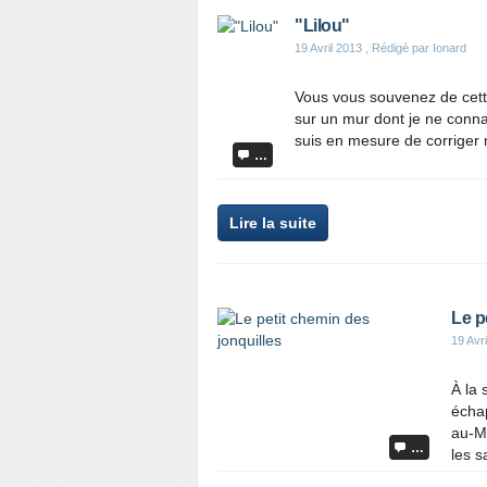
"Lilou"
19 Avril 2013
, Rédigé par Ionard
Vous vous souvenez de cette 
sur un mur dont je ne conna
suis en mesure de corriger m
…
Lire la suite
Le p
19 Avr
À la 
écha
au-Ma
…
les s