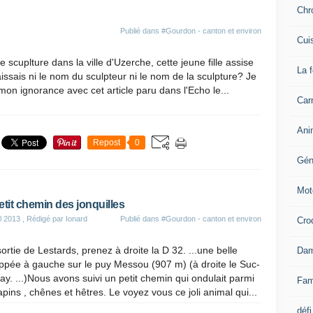
Chr
Publié dans
#Gourdon - canton et environ
Cui
scuplture dans la ville d'Uzerche, cette jeune fille assise
La 
issais ni le nom du sculpteur ni le nom de la sculpture? Je
on ignorance avec cet article paru dans l'Echo le...
Carn
Ani
Repost
0
Gén
Mot
etit chemin des jonquilles
il 2013
, Rédigé par Ionard
Publié dans
#Gourdon - canton et environ
Cro
sortie de Lestards, prenez à droite la D 32. ...une belle
Dam
ppée à gauche sur le puy Messou (907 m) (à droite le Suc-
y. ...)Nous avons suivi un petit chemin qui ondulait parmi
Fam
apins , chênes et hêtres. Le voyez vous ce joli animal qui...
défi