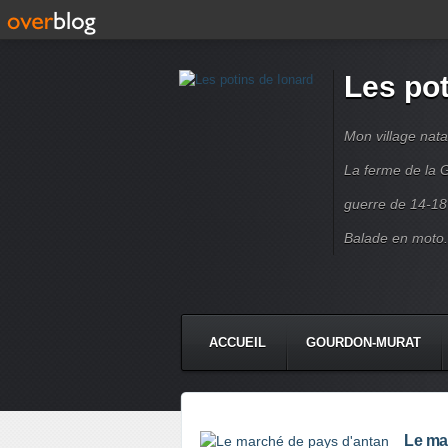
Les pot
Mon village nata
La ferme de la G
guerre de 14-18
Balade en moto.
ACCUEIL
GOURDON-MURAT
Le ma