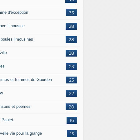
me d'exception
33
race limousine
28
 poules limousines
28
ille
28
res
23
mes et femmes de Gourdon
23
ow
22
nsons et poèmes
20
e Paulet
16
velle vie pour la grange
15