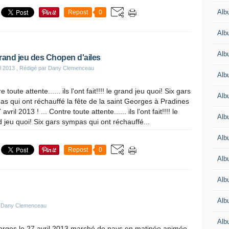
Alb
Repost
0
Alb
Alb
rand jeu des Chopen d'ailes
il 2013
, Rédigé par Dany Clemenceau
Alb
e toute attente...... ils l'ont fait!!!! le grand jeu quoi! Six gars
Alb
s qui ont réchauffé la fête de la saint Georges à Pradines
avril 2013 ! ... Contre toute attente...... ils l'ont fait!!!! le
Alb
 jeu quoi! Six gars sympas qui ont réchauffé...
Alb
Repost
0
Alb
Alb
Alb
r Dany Clemenceau
Alb
eorges le 27 avril 2013 marché de pays en matinée animée