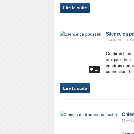
Lire la suite
Silence ça p
17 Avril 2013
, Rédi
On dirait bien
aux jacinthes...
voudrais donner
…
connection! Le j
Lire la suite
Chien
15 Avril