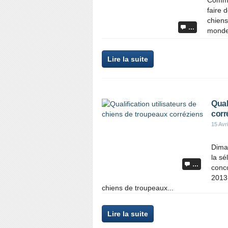
Comme 
faire 
chiens)
…
monde.
Lire la suite
Qual
corr
15 Avr
Dima
la sé
…
conco
2013 
chiens de troupeaux...
Lire la suite