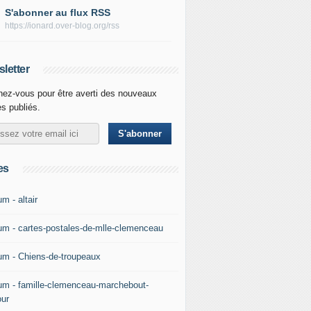
S'abonner au flux RSS
https://ionard.over-blog.org/rss
letter
ez-vous pour être averti des nouveaux
es publiés.
es
m - altair
um - cartes-postales-de-mlle-clemenceau
um - Chiens-de-troupeaux
um - famille-clemenceau-marchebout-
our