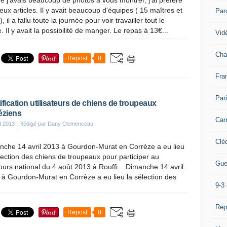
j'avais beaucoup de photos à vous montrer, j'ai préféré
deux articles. Il y avait beaucoup d'équipes ( 15 maîtres et
Par
, il a fallu toute la journée pour voir travailler tout le
 Il y avait la possibilité de manger. Le repas à 13€...
Vidé
Cha
Repost
0
Fra
Par
ification utilisateurs de chiens de troupeaux
éziens
Car
il 2013
, Rédigé par Dany Clemenceau
Clé
nche 14 avril 2013 à Gourdon-Murat en Corrèze a eu lieu
lection des chiens de troupeaux pour participer au
Gue
urs national du 4 août 2013 à Rouffi... Dimanche 14 avril
à Gourdon-Murat en Corrèze a eu lieu la sélection des
9-3 
Rep
Repost
0