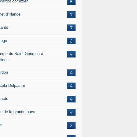
scargot corrézien
8
et d'Irlande
7
tards
7
iage
6
erge du Saint Georges à
4
dines
rdon
4
cela Delpastre
4
 actu
4
in de la grande ourse
4
re
2