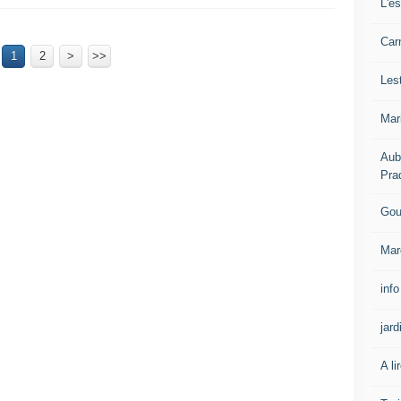
L'e
Carn
1
2
>
>>
Les
Mar
Aub
Pra
Gou
Mar
info
jard
A li