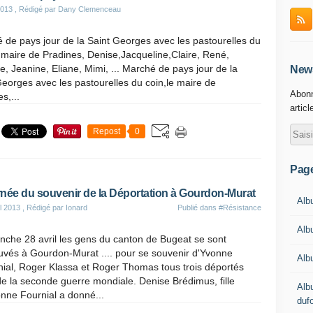
2013
, Rédigé par Dany Clemenceau
 de pays jour de la Saint Georges avec les pastourelles du
e maire de Pradines, Denise,Jacqueline,Claire, René,
e, Jeanine, Eliane, Mimi, ... Marché de pays jour de la
News
Georges avec les pastourelles du coin,le maire de
Abonn
s,...
articl
Repost
0
Pag
née du souvenir de la Déportation à Gourdon-Murat
Albu
il 2013
, Rédigé par Ionard
Publié dans
#Résistance
Alb
nche 28 avril les gens du canton de Bugeat se sont
uvés à Gourdon-Murat .... pour se souvenir d'Yvonne
Alb
ial, Roger Klassa et Roger Thomas tous trois déportés
de la seconde guerre mondiale. Denise Brédimus, fille
Alb
nne Fournial a donné...
duf