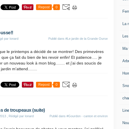
Repost
0
Fem
La 
ousse!!
Les
gé par Ionard
Publié dans
#Le jardin de la Grande Ourse
Ma v
 que le printemps a décidé de se montrer! Des primevères
 que ça fait du bien de les revoir enfin! Et patience..... je
Arb
 un nouveau look à mon blog........ et j'ai des soucis de
ardin m'attend........
Hom
Repost
0
Sn
cha
s de troupeaux (suite)
Lin
 2013
, Rédigé par Ionard
Publié dans
#Gourdon - canton et environ
Nou