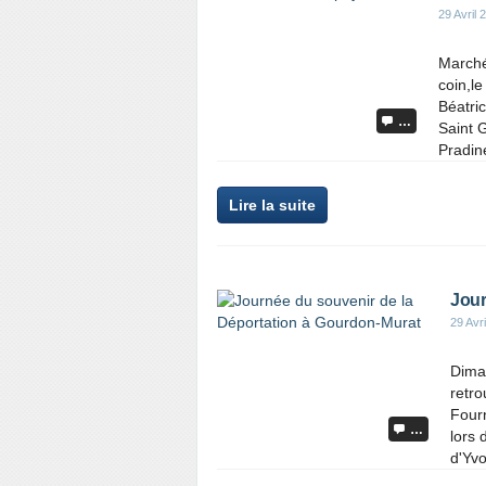
29 Avril 
Marché
coin,l
Béatric
…
Saint 
Pradine
Lire la suite
Jour
29 Avr
Dima
retro
Fourn
…
lors 
d'Yvo