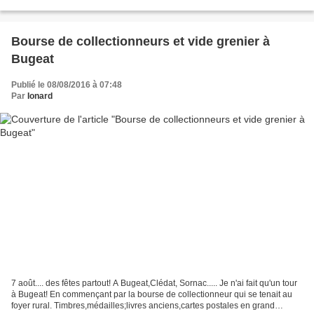
Millevaches!" Et ce jeudi...
Bourse de collectionneurs et vide grenier à
Bugeat
Publié le 08/08/2016 à 07:48
Par
Ionard
7 août.... des fêtes partout! A Bugeat,Clédat, Sornac..... Je n'ai fait qu'un tour
à Bugeat! En commençant par la bourse de collectionneur qui se tenait au
foyer rural. Timbres,médailles;livres anciens,cartes postales en grand