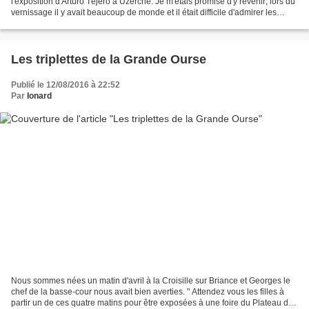
l'exposition d'Arturo Téjéro à Uzerche. Je m'étais promise d'y revenir; lors du
vernissage il y avait beaucoup de monde et il était difficile d'admirer les
tableaux. L'exposition ayant...
Les triplettes de la Grande Ourse
Publié le 12/08/2016 à 22:52
Par
Ionard
Nous sommes nées un matin d'avril à la Croisille sur Briance et Georges le
chef de la basse-cour nous avait bien averties. " Attendez vous les filles à
partir un de ces quatre matins pour être exposées à une foire du Plateau de