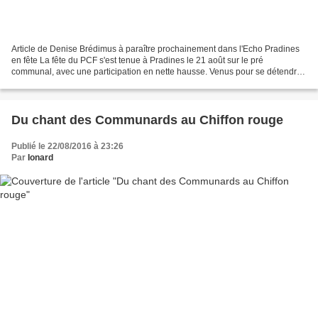
Article de Denise Brédimus à paraître prochainement dans l'Echo Pradines
en fête La fête du PCF s'est tenue à Pradines le 21 août sur le pré
communal, avec une participation en nette hausse. Venus pour se détendre,
retrouver des amis, mais aussi avec...
Du chant des Communards au Chiffon rouge
Publié le 22/08/2016 à 23:26
Par
Ionard