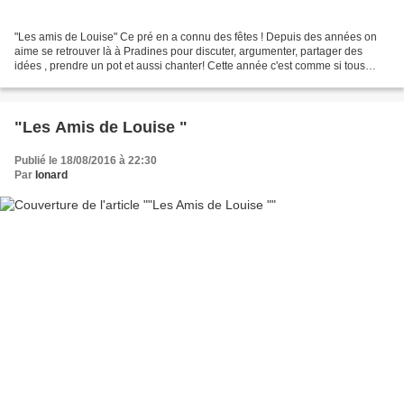
"Les amis de Louise" Ce pré en a connu des fêtes ! Depuis des années on
aime se retrouver là à Pradines pour discuter, argumenter, partager des
idées , prendre un pot et aussi chanter! Cette année c'est comme si tous
nous étions devenus des amis de Louise!...
"Les Amis de Louise "
Publié le 18/08/2016 à 22:30
Par
Ionard