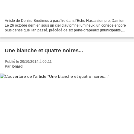
Article de Denise Brédimus à paraître dans l'Echo Hasta siempre, Damien!
Le 26 octobre dernier, sous un ciel d'automne lumineux, un cortège encore
plus dense que l'an passé, précédé de six porte-drapeaux (municipalité,
ACER, ANACR, ARAC, PCF), du conseiller...
Une blanche et quatre noires...
Publié le 20/10/2014 à 00:11
Par
Ionard