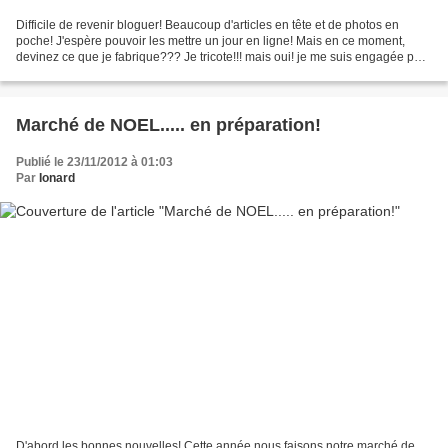
Difficile de revenir bloguer! Beaucoup d'articles en tête et de photos en
poche! J'espère pouvoir les mettre un jour en ligne! Mais en ce moment,
devinez ce que je fabrique??? Je tricote!!! mais oui! je me suis engagée pour
notre marché de Noël alors...
Marché de NOEL..... en préparation!
Publié le 23/11/2012 à 01:03
Par
Ionard
D'abord les bonnes nouvelles! Cette année nous faisons notre marché de