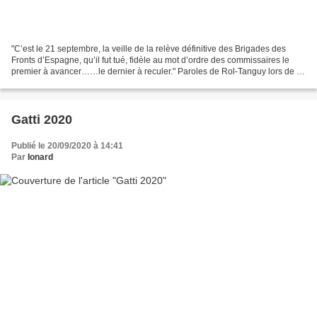
"C’est le 21 septembre, la veille de la relève définitive des Brigades des
Fronts d’Espagne, qu’il fut tué, fidèle au mot d’ordre des commissaires le
premier à avancer……le dernier à reculer." Paroles de Rol-Tanguy lors de la
commémoration d'octobre 1988...
Gatti 2020
Publié le 20/09/2020 à 14:41
Par
Ionard