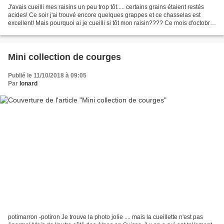
J'avais cueilli mes raisins un peu trop tôt..... certains grains étaient restés
acides! Ce soir j'ai trouvé encore quelques grappes et ce chasselas est
excellent! Mais pourquoi ai je cueilli si tôt mon raisin???? Ce mois d'octobre
réserve bien des surprises!...
Mini collection de courges
Publié le 11/10/2018 à 09:05
Par
Ionard
potimarron -potiron Je trouve la photo jolie .... mais la cueillette n'est pas