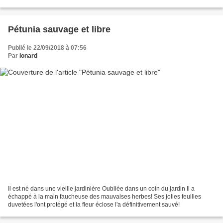
poignée de girolles! Que...
Pétunia sauvage et libre
Publié le 22/09/2018 à 07:56
Par
Ionard
Il est né dans une vieille jardinière Oubliée dans un coin du jardin Il a
échappé à la main faucheuse des mauvaises herbes! Ses jolies feuilles
duvetées l'ont protégé et la fleur éclose l'a définitivement sauvé!