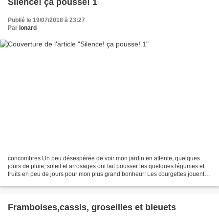
Silence! ça pousse! 1
Publié le 19/07/2018 à 23:27
Par
Ionard
concombres Un peu désespérée de voir mon jardin en attente, quelques
jours de pluie, soleil et arrosages ont fait pousser les quelques légumes et
fruits en peu de jours pour mon plus grand bonheur! Les courgettes jouent à
cache-cache de même que les tomates!...
Framboises,cassis, groseilles et bleuets