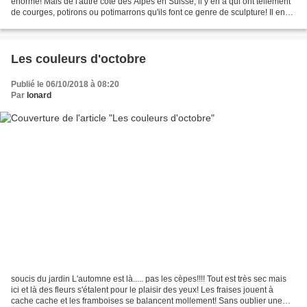
énorme! Mais de l'autre côté des Alpes en Suisse, il y en a qui ont tellement
de courges, potirons ou potimarrons qu'ils font ce genre de sculpture! Il en
faut un paque!!...
Les couleurs d'octobre
Publié le 06/10/2018 à 08:20
Par
Ionard
soucis du jardin L'automne est là..... pas les cèpes!!!! Tout est très sec mais
ici et là des fleurs s'étalent pour le plaisir des yeux! Les fraises jouent à
cache cache et les framboises se balancent mollement! Sans oublier une