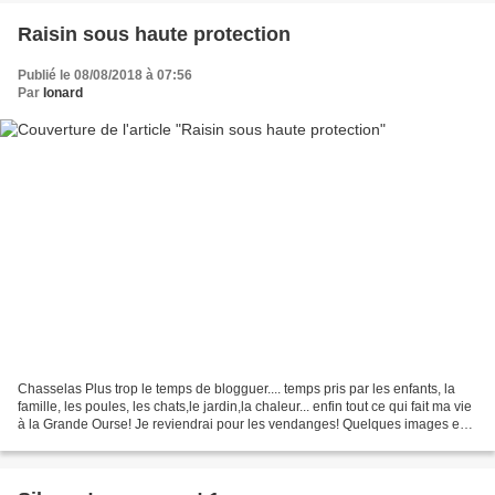
Raisin sous haute protection
Publié le 08/08/2018 à 07:56
Par
Ionard
Chasselas Plus trop le temps de blogguer.... temps pris par les enfants, la
famille, les poules, les chats,le jardin,la chaleur... enfin tout ce qui fait ma vie
à la Grande Ourse! Je reviendrai pour les vendanges! Quelques images en
vrac Une mention toute...