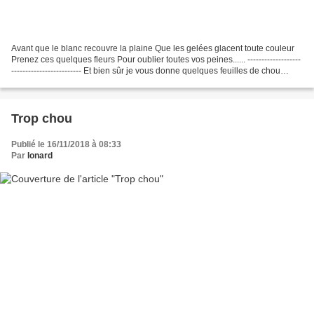
Avant que le blanc recouvre la plaine Que les gelées glacent toute couleur
Prenez ces quelques fleurs Pour oublier toutes vos peines...... -------------------
------------------------- Et bien sûr je vous donne quelques feuilles de chou
rouge qui en fait...
Trop chou
Publié le 16/11/2018 à 08:33
Par
Ionard