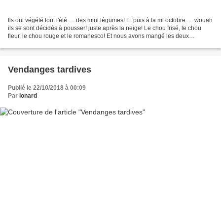
Ils ont végété tout l'été..... des mini légumes! Et puis à la mi octobre..... wouah
ils se sont décidés à pousser! juste après la neige! Le chou frisé, le chou
fleur, le chou rouge et le romanesco! Et nous avons mangé les deux
dernières tomates noir de...
Vendanges tardives
Publié le 22/10/2018 à 00:09
Par
Ionard