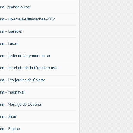
um - grande-ourse
um - Hivernale-Millevaches-2012
um - Ioanrd-2
um - Ionard
um - jardin-de-la-grande-ourse
um - les-chats-de-la-Grande-ourse
um - Les-jardins-de-Colette
um - magnaval
um - Mariage de Dyvona
um - orion
um - P-gase