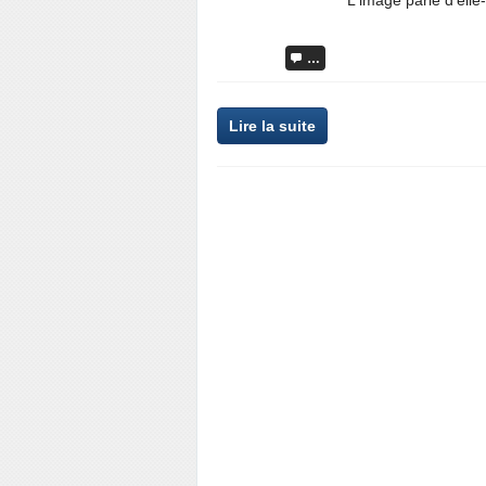
L'image parle d'ell
…
Lire la suite