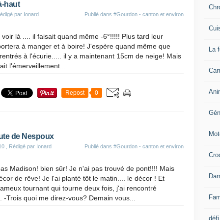
à-haut
Chr
édigé par Ionard
Publié dans
#Gourdon - canton et environ
Cui
oir là .... il faisait quand même -6°!!!!! Plus tard leur
portera à manger et à boire! J'espère quand même que
La 
 rentrés à l'écurie..... il y a maintenant 15cm de neige! Mais
ait l'émerveillement...
Carn
Ani
Repost
0
Gén
Mot
oute de Nespoux
10
, Rédigé par Ionard
Publié dans
#Gourdon - canton et environ
Cro
as Madison! bien sûr! Je n'ai pas trouvé de pont!!!! Mais
Dam
écor de rêve! Je l'ai planté tôt le matin.... le décor ! Et
ameux tournant qui tourne deux fois, j'ai rencontré
Fam
..... -Trois quoi me direz-vous? Demain vous...
défi