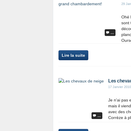
29 Jan
Ohé l
sont 
décou
…
planc
Ourse
Lire la suite
Les chevau
17 Janvier 2010
Je n'ai pas e
mais il vien
avec des ch
…
Corrèze à p