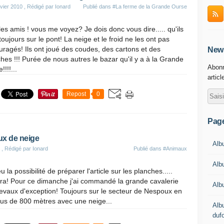
vier 2010
, Rédigé par Ionard
Publié dans
#La ferme de la Grande Ourse
es amis ! vous me voyez? Je dois donc vous dire..... qu'ils
toujours sur le pont! La neige et le froid ne les ont pas
ragés! Ils ont joué des coudes, des cartons et des
News
hes !!! Purée de nous autres le bazar qu'il y a à la Grande
Abonn
!!!!...
articl
Repost
0
Pag
x de neige
Albu
, Rédigé par Ionard
Publié dans
#Animaux
Alb
u la possibilité de préparer l'article sur les planches.....
dra! Pour ce dimanche j'ai commandé la grande cavalerie
Alb
evaux d'exception! Toujours sur le secteur de Nespoux en
lus de 800 mètres avec une neige...
Alb
duf