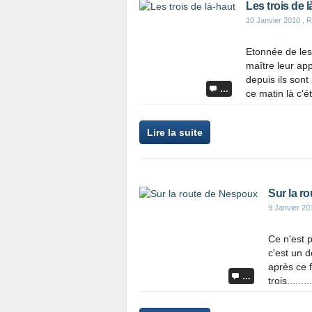
Les trois de l
10 Janvier 2010
, R
Etonnée de les v
maître leur ap
depuis ils sont
…
ce matin là c'ét
Lire la suite
Sur la r
9 Janvier 20
Ce n'est p
c'est un d
après ce f
…
trois.....