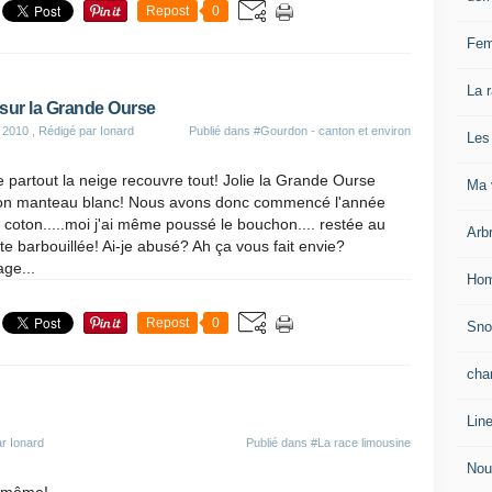
Repost
0
Fem
La 
sur la Grande Ourse
r 2010
, Rédigé par Ionard
Publié dans
#Gourdon - canton et environ
Les
partout la neige recouvre tout! Jolie la Grande Ourse
Ma v
on manteau blanc! Nous avons donc commencé l'année
 coton.....moi j'ai même poussé le bouchon.... restée au
Arb
toute barbouillée! Ai-je abusé? Ah ça vous fait envie?
ge...
Hom
Repost
0
Sn
cha
Lin
r Ionard
Publié dans
#La race limousine
Nou