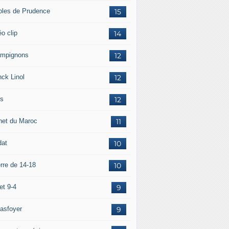
oles de Prudence
15
o clip
14
mpignons
12
nck Linol
12
is
12
net du Maroc
11
dat
10
rre de 14-18
10
et 9-4
9
asfoyer
9