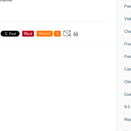
e-même!
Par
Vidé
Cha
Repost
0
Fra
Par
Car
Clé
Gue
9-3 
Rep