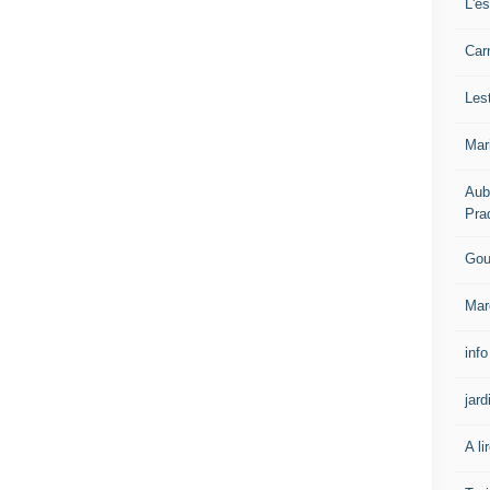
L'e
Carn
Les
Mar
Aub
Pra
Gou
Mar
info
jard
A li