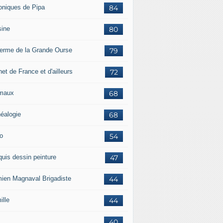
oniques de Pipa
84
sine
80
ferme de la Grande Ourse
79
et de France et d'ailleurs
72
maux
68
éalogie
68
o
54
quis dessin peinture
47
ien Magnaval Brigadiste
44
ille
44
40