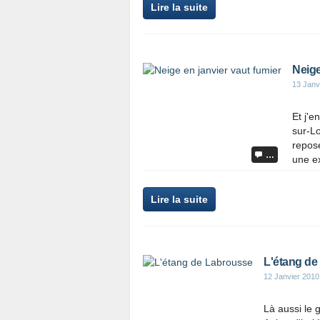
Lire la suite
Neige
13 Janv
Et j'e
sur-Lo
repose
…
une ex
Lire la suite
L'étang de
12 Janvier 2010
Là aussi le g