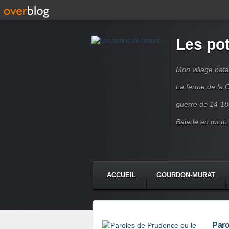
Les pot
Mon village nata
La ferme de la G
guerre de 14-18
Balade en moto.
ACCUEIL
GOURDON-MURAT
Paro