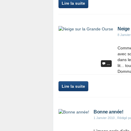
Lire la suite
Neige 
8 Janvie
Comme 
avec s
dans le
…
lit... 
Domma
Lire la suite
Bonne année!
1 Janvier 2010
, Rédigé pa