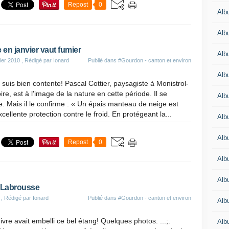
Repost
0
Alb
Alb
 en janvier vaut fumier
Alb
ier 2010
, Rédigé par Ionard
Publié dans
#Gourdon - canton et environ
Alb
n suis bien contente! Pascal Cottier, paysagiste à Monistrol-
ire, est à l'image de la nature en cette période. Il se
Alb
. Mais il le confirme : « Un épais manteau de neige est
cellente protection contre le froid. En protégeant la...
Alb
Alb
Repost
0
Alb
Alb
 Labrousse
, Rédigé par Ionard
Publié dans
#Gourdon - canton et environ
Alb
ivre avait embelli ce bel étang! Quelques photos. ...;.
Alb