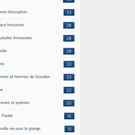
me d'exception
33
race limousine
28
 poules limousines
28
ille
28
res
23
mes et femmes de Gourdon
23
ow
22
nsons et poèmes
20
e Paulet
16
velle vie pour la grange
15