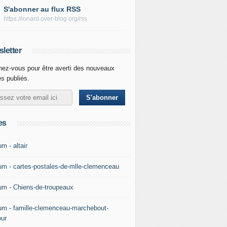
S'abonner au flux RSS
https://ionard.over-blog.org/rss
letter
ez-vous pour être averti des nouveaux
es publiés.
es
m - altair
um - cartes-postales-de-mlle-clemenceau
um - Chiens-de-troupeaux
um - famille-clemenceau-marchebout-
our