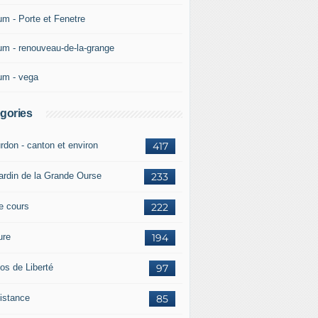
um - Porte et Fenetre
um - renouveau-de-la-grange
um - vega
gories
rdon - canton et environ
417
jardin de la Grande Ourse
233
re cours
222
ure
194
os de Liberté
97
istance
85