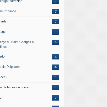
scargot corrézien
8
et d'Irlande
7
tards
7
iage
6
erge du Saint Georges à
4
dines
rdon
4
cela Delpastre
4
 actu
4
in de la grande ourse
4
re
2