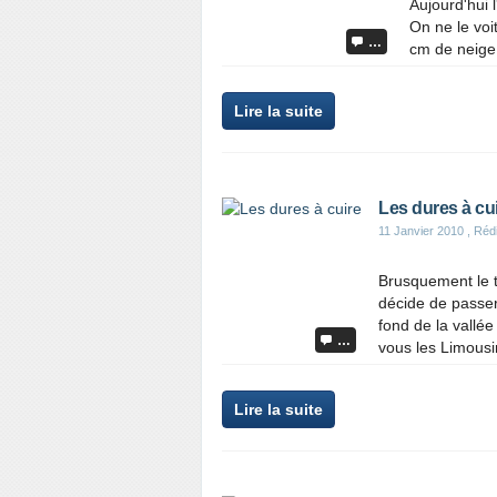
Aujourd'hui l
On ne le voi
…
cm de neige 
Lire la suite
Les dures à cu
11 Janvier 2010
, Réd
Brusquement le te
décide de passer
fond de la vallée
…
vous les Limousi
Lire la suite