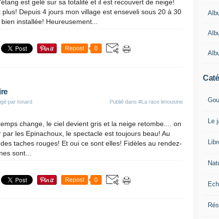
'étang est gelé sur sa totalité et il est recouvert de neige!
t plus! Depuis 4 jours mon village est enseveli sous 20 à 30
Alb
bien installée! Heureusement...
Alb
Repost
0
Alb
Caté
ire
Gou
igé par Ionard
Publié dans
#La race limousine
Le 
mps change, le ciel devient gris et la neige retombe.... on
 par les Epinachoux, le spectacle est toujours beau! Au
Lib
 des taches rouges! Et oui ce sont elles! Fidèles au rendez-
nes sont...
Nat
Repost
0
Ech
Rés