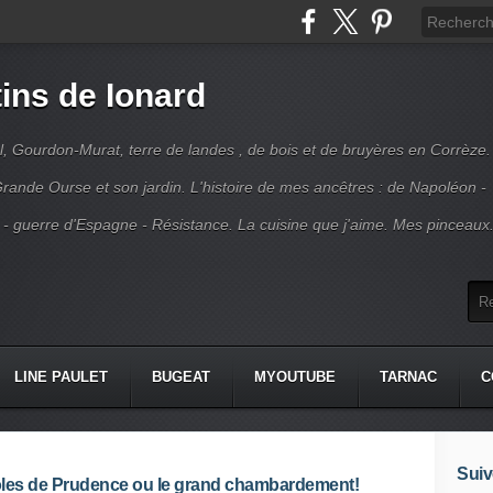
ins de Ionard
l, Gourdon-Murat, terre de landes , de bois et de bruyères en Corrèze.
rande Ourse et son jardin. L'histoire de mes ancêtres : de Napoléon -
 - guerre d'Espagne - Résistance. La cuisine que j'aime. Mes pinceaux
LINE PAULET
BUGEAT
MYOUTUBE
TARNAC
C
Suiv
les de Prudence ou le grand chambardement!