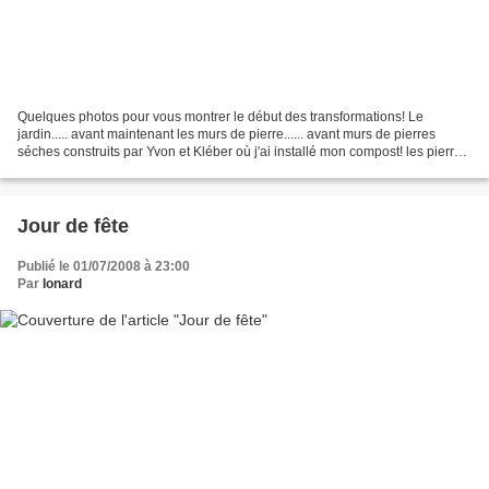
Quelques photos pour vous montrer le début des transformations! Le
jardin..... avant maintenant les murs de pierre...... avant murs de pierres
séches construits par Yvon et Kléber où j'ai installé mon compost! les pierres
debout , mon mini stone enge...
Jour de fête
Publié le 01/07/2008 à 23:00
Par
Ionard