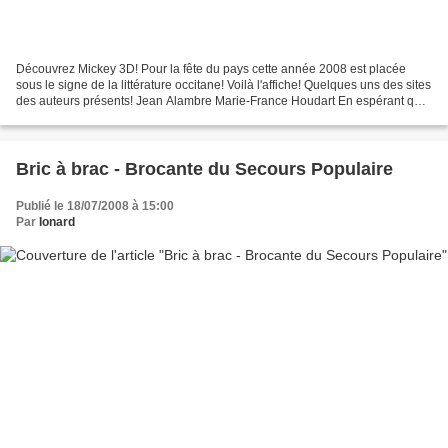
Découvrez Mickey 3D! Pour la fête du pays cette année 2008 est placée
sous le signe de la littérature occitane! Voilà l'affiche! Quelques uns des sites
des auteurs présents! Jean Alambre Marie-France Houdart En espérant que
la pluie restera chez elle...
Bric à brac - Brocante du Secours Populaire
Publié le 18/07/2008 à 15:00
Par
Ionard