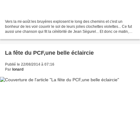
Vers la mi-août les bruyères explosent le long des chemins et c'est un
bonheur de les voir couvrir le sol de leurs jolies clochettes violettes... Ce fut
aussi une chanson qui fit la célébrité de Jean Sègurel... Et donc ce matin,
non seulement je vous...
La fête du PCF,une belle éclaircie
Publié le 22/08/2014 à 07:16
Par
Ionard