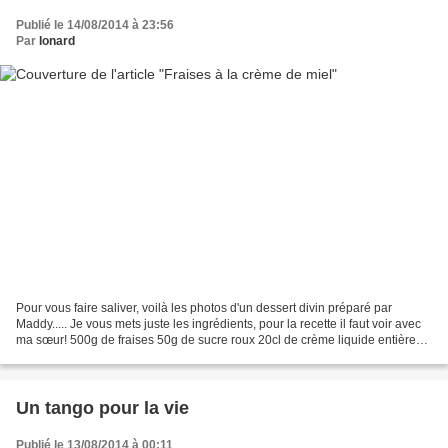
Publié le 14/08/2014 à 23:56
Par
Ionard
Pour vous faire saliver, voilà les photos d'un dessert divin préparé par
Maddy..... Je vous mets juste les ingrédients, pour la recette il faut voir avec
ma sœur! 500g de fraises 50g de sucre roux 20cl de crème liquide entière
très froide 4 palets bretons...
Un tango pour la vie
Publié le 13/08/2014 à 00:11