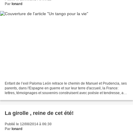
Par
Ionard
Enfant de l’exil Paloma León retrace le chemin de Manuel et Prudencia, ses
parents, dans l'Espagne en guerre et sur leur terre d'accueil, la France:
lettres, témoignages et souvenirs construisent avec poésie et tendresse, au
rythme d’un vieux tango de...
La girolle , reine de cet été!
Publié le 12/08/2014 à 06:30
Par
Ionard