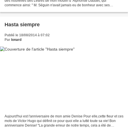
des nouvelles des Lettres de mon moulin d' Alphonse Daudet, qui
commence ainsi: " M. Séguin n'avait jamais eu de bonheur avec ses
chèvres. Il les perdait toutes de la même façon :...
Hasta siempre
Publié le 18/08/2014 à 07:02
Par
Ionard
Aujourd'hui est l'anniversaire de mon amie Denise Pour elle,cette fleur et ces
mots de Victor Hugo qui définit ce pour quoi elle a lutté toute sa vie! Bon
anniversaire Denise! "La grande erreur de notre temps, cela a été de