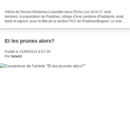
Article de Denise Brédimus à paraître dans l'Echo Les 16 et 17 août
derniers, la population de Pradines, village d'une centaine d'habitants, avait
triplé et rajeuni, pour la fête de la section PCF de Pradines/Bugeat. Le soleil
aussi était au rendez-vous....
Et les prunes alors?
Publié le 21/08/2014 à 07:36
Par
Ionard