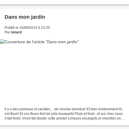
pencher, je dis même de courber,...
Dans mon jardin
Publié le 16/08/2014 à 23:25
Par
Ionard
Il y a des poireaux et carottes.... de l'année dernière! Et bien évidemment ils
ont fleuri! Et ces fleurs font de jolis bouquets! Pluie et froid , et oui chez nous
il fait froid!, m'ont fait douter cette année! Limaces escargots et chenilles ont
prospéré...