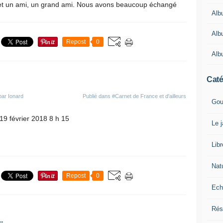
n et un ami, un grand ami. Nous avons beaucoup échangé
Alb
Alb
Repost
0
Alb
Caté
par Ionard
Publié dans
#Carnet de France et d'ailleurs
Gou
 19 février 2018 8 h 15
Le 
Lib
Nat
Repost
0
Ech
Rés
.