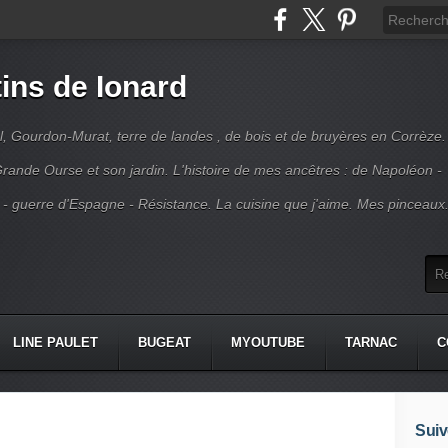
ins de Ionard
l, Gourdon-Murat, terre de landes , de bois et de bruyères en Corrèze.
rande Ourse et son jardin. L'histoire de mes ancêtres : de Napoléon -
 - guerre d'Espagne - Résistance. La cuisine que j'aime. Mes pinceaux
LINE PAULET
BUGEAT
MYOUTUBE
TARNAC
C
Suiv