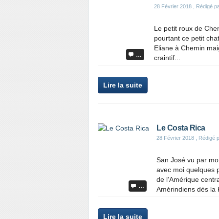
28 Février 2018
, Rédigé pa
Le petit roux de Chemi
pourtant ce petit cha
Eliane à Chemin maigr
…
craintif...
Lire la suite
Le Costa Rica
28 Février 2018
, Rédigé p
San José vu par mo
avec moi quelques p
de l’Amérique central
…
Amérindiens dès la P
Lire la suite