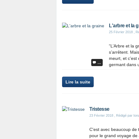
L'arbre et la 
25 Février 2018
, R
“L’Arbre et la 
s’arrêtent. Mai
meurt, et c’est
…
germant dans u
Lire la suite
Tristesse
23 Février 2018
, Rédigé par Ion
C'est avec beaucoup de tr
pour le grand voyage de 