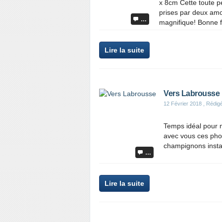
x 8cm Cette toute p
prises par deux amou
…
magnifique! Bonne f
Lire la suite
Vers Labrousse
12 Février 2018
, Rédigé
Temps idéal pour 
avec vous ces phot
champignons insta
…
Lire la suite