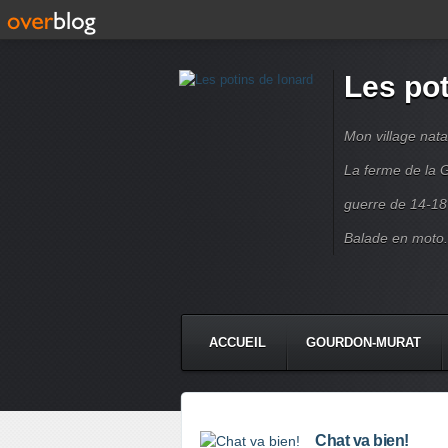
Les pot
Mon village nata
La ferme de la G
guerre de 14-18
Balade en moto.
ACCUEIL
GOURDON-MURAT
Chat va bien!