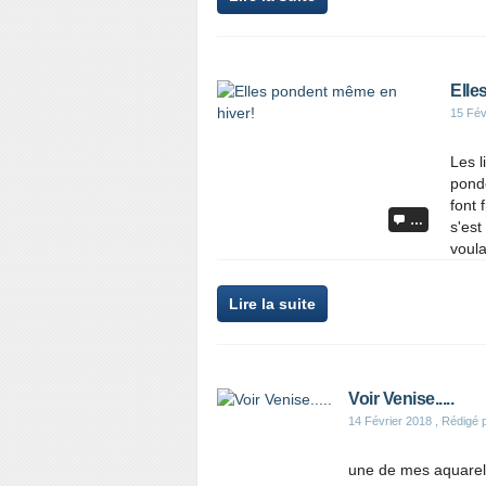
Elle
15 Fév
Les l
pond
font 
…
s'est
voulai
Lire la suite
Voir Venise.....
14 Février 2018
, Rédigé 
une de mes aquarel