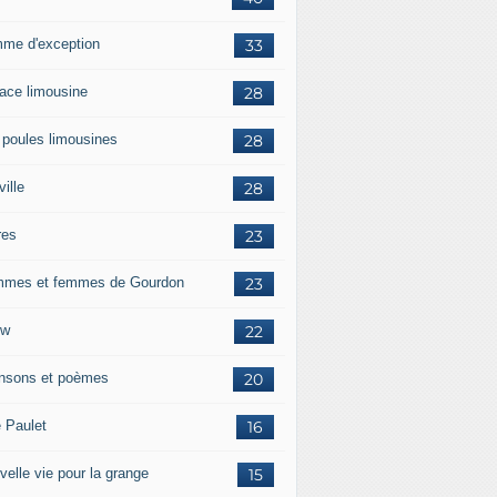
me d'exception
33
race limousine
28
 poules limousines
28
ille
28
res
23
mes et femmes de Gourdon
23
ow
22
nsons et poèmes
20
e Paulet
16
velle vie pour la grange
15