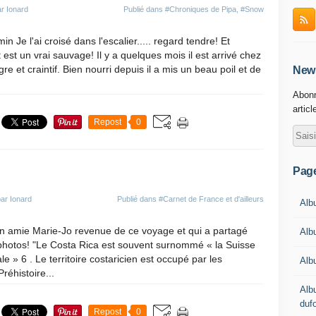
r Ionard
Publié dans
#Chroniques de Pipa
,
#Snow
n Je l'ai croisé dans l'escalier..... regard tendre! Et
t est un vrai sauvage! Il y a quelques mois il est arrivé chez
e et craintif. Bien nourri depuis il a mis un beau poil et de
News
Abonn
articl
Repost
0
Pag
ar Ionard
Publié dans
#Carnet de France et d'ailleurs
Albu
n amie Marie-Jo revenue de ce voyage et qui a partagé
Alb
hotos! "Le Costa Rica est souvent surnommé « la Suisse
e » 6 . Le territoire costaricien est occupé par les
Alb
réhistoire...
Alb
duf
Repost
0