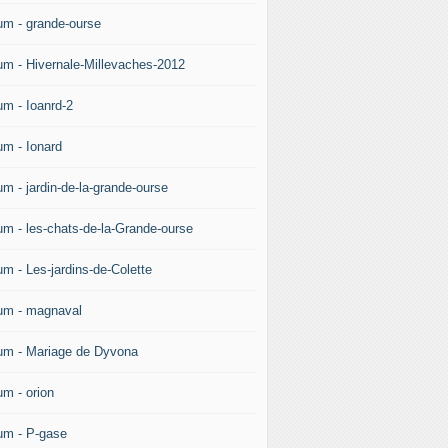
um - grande-ourse
um - Hivernale-Millevaches-2012
um - Ioanrd-2
um - Ionard
um - jardin-de-la-grande-ourse
um - les-chats-de-la-Grande-ourse
um - Les-jardins-de-Colette
um - magnaval
um - Mariage de Dyvona
um - orion
um - P-gase