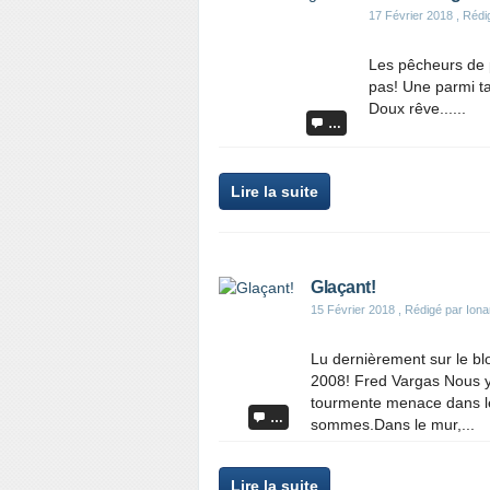
17 Février 2018
, Rédi
Les pêcheurs de p
pas! Une parmi ta
Doux rêve......
…
Lire la suite
Glaçant!
15 Février 2018
, Rédigé par Iona
Lu dernièrement sur le bl
2008! Fred Vargas Nous y
tourmente menace dans les
…
sommes.Dans le mur,...
Lire la suite