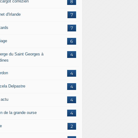
scargot corrézien
8
et d'Irlande
7
tards
7
iage
6
erge du Saint Georges à
4
dines
rdon
4
cela Delpastre
4
 actu
4
in de la grande ourse
4
re
2