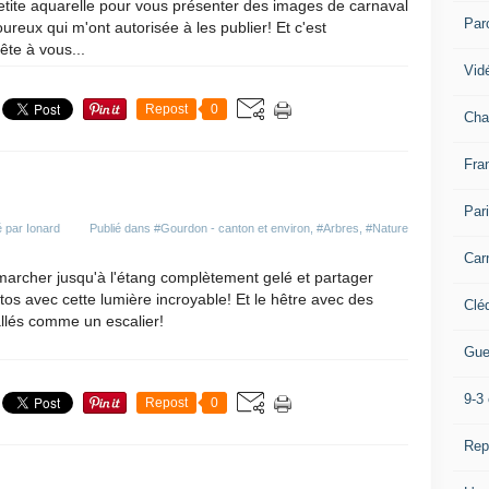
etite aquarelle pour vous présenter des images de carnaval
Par
reux qui m'ont autorisée à les publier! Et c'est
ête à vous...
Vidé
Repost
0
Cha
Fra
Par
 par Ionard
Publié dans
#Gourdon - canton et environ
,
#Arbres
,
#Nature
Car
marcher jusqu'à l'étang complètement gelé et partager
os avec cette lumière incroyable! Et le hêtre avec des
Clé
llés comme un escalier!
Gue
9-3 
Repost
0
Rep