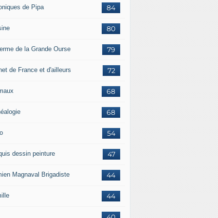
oniques de Pipa
84
sine
80
ferme de la Grande Ourse
79
et de France et d'ailleurs
72
maux
68
éalogie
68
o
54
quis dessin peinture
47
ien Magnaval Brigadiste
44
ille
44
40