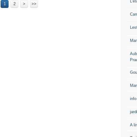
L'e
1
2
>
>>
Carn
Les
Mar
Aub
Pra
Gou
Mar
info
jard
A li