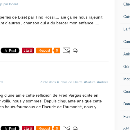
Chr
gé par Ionard
Cui
erles de Bizet par Tino Rossi.... aïe ça ne nous rajeunit
nt d'autres , chanson qui a du bercer mon enfance.....
La 
Carn
Repost
0
Ani
Gén
Mot
rd
Publié dans
#Echos de Liberté
,
#Nature
,
#Arbres
Cro
og d'une amie cette réflexion de Fred Vargas écrite en
 voilà, nous y sommes. Depuis cinquante ans que cette
Dam
 hauts-fourneaux de l'incurie de l'humanité, nous y
Fam
Repost
0
défi