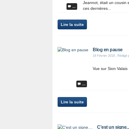
Jeannot, était un cousi
…
ces dernières...
Lire la suite
Blog en pause
19 Février 2018
, Rédigé 
Vue sur Sion Valais
…
Lire la suite
C'est un signe...