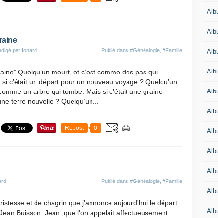
Alb
Alb
graine
édigé par Ionard
Publié dans
#Généalogie
,
#Famille
Alb
Alb
graine” Quelqu’un meurt, et c’est comme des pas qui
s si c’était un départ pour un nouveau voyage ? Quelqu’un
Alb
 comme un arbre qui tombe. Mais si c’était une graine
ne terre nouvelle ? Quelqu’un...
Alb
Repost
0
Alb
Alb
Alb
ard
Publié dans
#Généalogie
,
#Famille
Alb
istesse et de chagrin que j'annonce aujourd'hui le départ
Alb
Jean Buisson. Jean ,que l'on appelait affectueusement