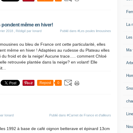
Fem
La 
s pondent même en hiver!
rier 2018
, Rédigé par Ionard
Publié dans
#Les poules limousines
Les
imousines ou bleu de France ont cette particularité, elles
Ma v
ent même en hiver ! Adaptées au rudesse du Plateau elles
fi du froid et de la neige! Aucune trace..... comment Chloé
 elle retrouvée plantée dans la neige? en volant! Elle
Arb
t...
Hom
Repost
0
Sn
cha
Lin
par Ionard
Publié dans
#Carnet de France et d'ailleurs
Nou
les 1992 à base de café oignon betterave et épinard 13cm