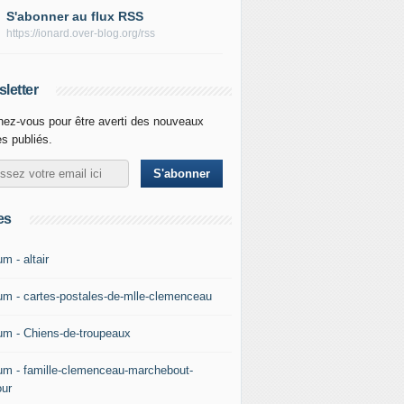
S'abonner au flux RSS
https://ionard.over-blog.org/rss
letter
ez-vous pour être averti des nouveaux
es publiés.
es
m - altair
um - cartes-postales-de-mlle-clemenceau
um - Chiens-de-troupeaux
um - famille-clemenceau-marchebout-
our