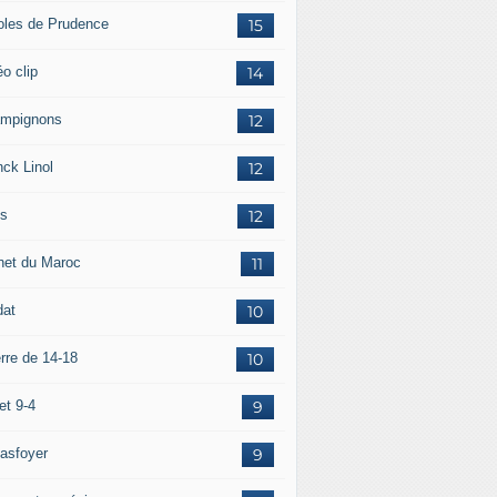
oles de Prudence
15
o clip
14
mpignons
12
nck Linol
12
is
12
net du Maroc
11
dat
10
rre de 14-18
10
et 9-4
9
asfoyer
9