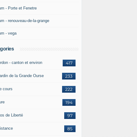
um - Porte et Fenetre
um - renouveau-de-la-grange
um - vega
gories
rdon - canton et environ
417
jardin de la Grande Ourse
233
re cours
222
ure
194
os de Liberté
97
istance
85