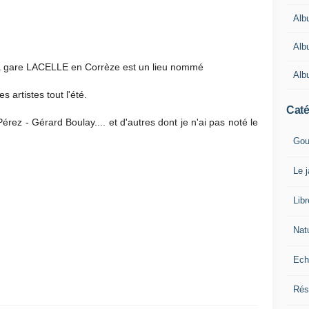
Alb
Alb
 la gare LACELLE en Corrèze est un lieu nommé
Alb
es artistes tout l'été.
Caté
ez - Gérard Boulay.... et d'autres dont je n'ai pas noté le
Gou
Le 
Lib
Nat
Ech
Rés