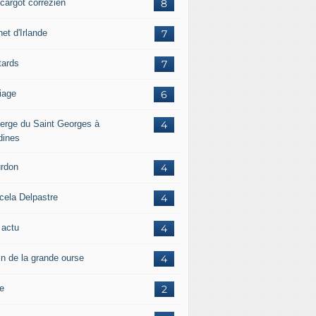
scargot corrézien
8
et d'Irlande
7
tards
7
iage
6
erge du Saint Georges à
4
dines
rdon
4
cela Delpastre
4
 actu
4
in de la grande ourse
4
re
2