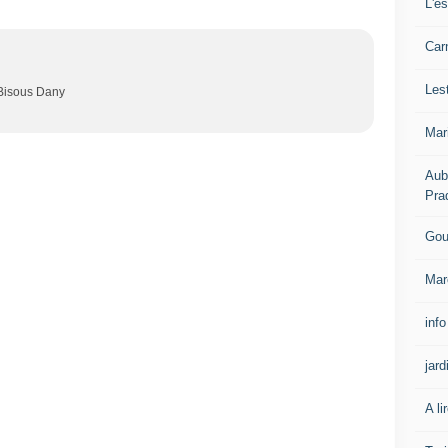
L'e
Carn
Les
 Bisous Dany
Mar
Aub
Pra
Gou
Mar
info
jard
A li