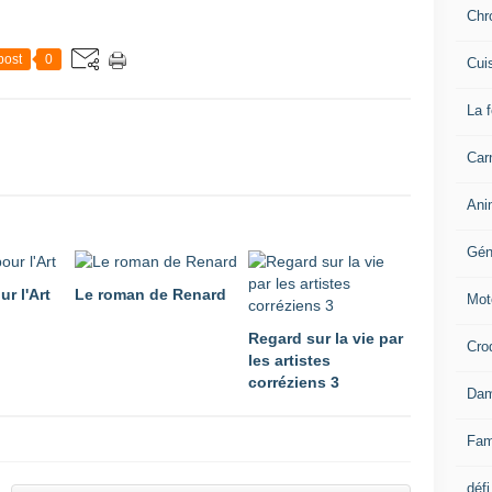
Chr
post
0
Cui
La 
Carn
Ani
Gén
ur l'Art
Le roman de Renard
Mot
Regard sur la vie par
Cro
les artistes
corréziens 3
Dam
Fam
défi