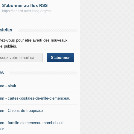
S'abonner au flux RSS
https://ionard.over-blog.org/rss
letter
ez-vous pour être averti des nouveaux
es publiés.
es
m - altair
um - cartes-postales-de-mlle-clemenceau
um - Chiens-de-troupeaux
um - famille-clemenceau-marchebout-
our