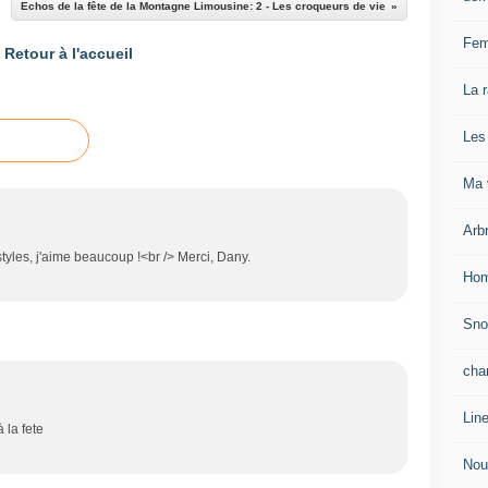
Echos de la fête de la Montagne Limousine: 2 - Les croqueurs de vie
Fem
Retour à l'accueil
La 
Les
Ma v
Arb
tyles, j'aime beaucoup !<br /> Merci, Dany.
Hom
Sn
cha
Lin
 la fete
Nou