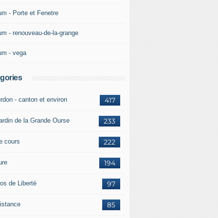
um - Porte et Fenetre
um - renouveau-de-la-grange
um - vega
gories
rdon - canton et environ
417
jardin de la Grande Ourse
233
re cours
222
ure
194
os de Liberté
97
istance
85