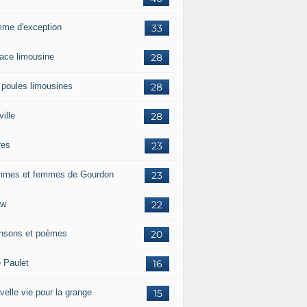
me d'exception
33
race limousine
28
 poules limousines
28
ille
28
res
23
mes et femmes de Gourdon
23
ow
22
nsons et poèmes
20
e Paulet
16
velle vie pour la grange
15