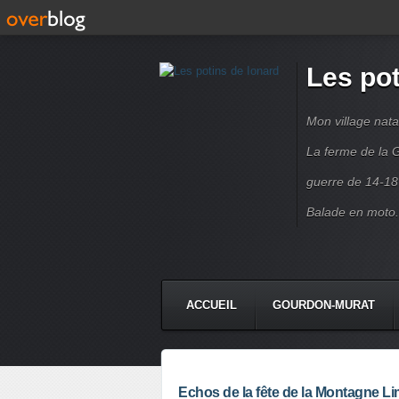
Les pot
Mon village nata
La ferme de la G
guerre de 14-18
Balade en moto.
ACCUEIL
GOURDON-MURAT
Echos de la fête de la Montagne Li