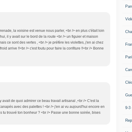
Par
Vidé
grenade, la voisine est venue nous parler, <br /> en plus c'était loin
Cha
hui, il y avait sur le bord de la route <br /> un figuier et maison
mais ce sont des vertes , <br /> je préfère les violettes, j'en ai chez
Fra
roid arrive !!<br /> c'est foutu pour faire la confiture !!<br /> Bonne
Par
Car
Clé
Gue
 avait de quoi admirer ce beau travail artisanal ,<br /> C'est la
napés avec des palettes ! <br /> j'en ai vu aujourd'hui encore en
9-3 
 as tu trouvé ton bonheur ? <br /> Passe une bonne soirée, bises
Rep