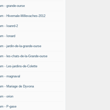
um - grande-ourse
um - Hivernale-Millevaches-2012
um - Ioanrd-2
um - Ionard
um - jardin-de-la-grande-ourse
um - les-chats-de-la-Grande-ourse
um - Les-jardins-de-Colette
um - magnaval
um - Mariage de Dyvona
um - orion
um - P-gase