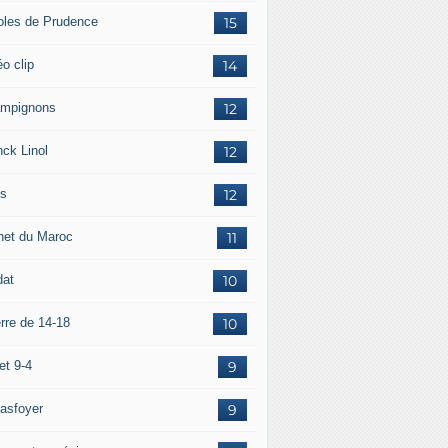
oles de Prudence
15
o clip
14
mpignons
12
nck Linol
12
is
12
net du Maroc
11
dat
10
rre de 14-18
10
et 9-4
9
asfoyer
9