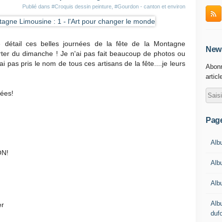
Publié dans
#Croquis dessin peinture
,
#Gourdon - canton et environ
e détail ces belles journées de la fête de la Montagne
News
rter du dimanche ! Je n'ai pas fait beaucoup de photos ou
ai pas pris le nom de tous ces artisans de la fête....je leurs
Abonn
articl
nées!
Pag
Albu
ON!
Alb
Alb
Alb
er
duf