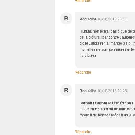
Répondre
R
Roguidine
01/10/2018 23:51
Hi,hi,hi, non je n'ai pas piqué de 
de la clôture ! par contre , aujourd'
close , alors j'en ai mangé 3 ! lol !
moi, elles ne sont pas mûres et le f
nuit, bises
Répondre
R
Roguidine
01/10/2018 21:28
Bonsoir Dany<br /> Une fête où il y
mode en ce moment de faire des ca
rando !! de bonnes idées !!<br />
Répondre