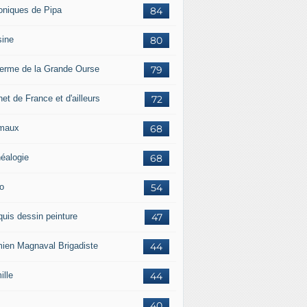
oniques de Pipa
84
sine
80
ferme de la Grande Ourse
79
et de France et d'ailleurs
72
maux
68
éalogie
68
o
54
quis dessin peinture
47
ien Magnaval Brigadiste
44
ille
44
40