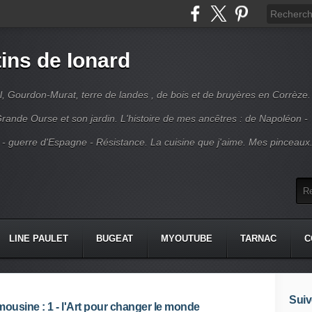
ins de Ionard
l, Gourdon-Murat, terre de landes , de bois et de bruyères en Corrèze.
rande Ourse et son jardin. L'histoire de mes ancêtres : de Napoléon -
 - guerre d'Espagne - Résistance. La cuisine que j'aime. Mes pinceaux
LINE PAULET
BUGEAT
MYOUTUBE
TARNAC
C
Suiv
mousine : 1 - l'Art pour changer le monde