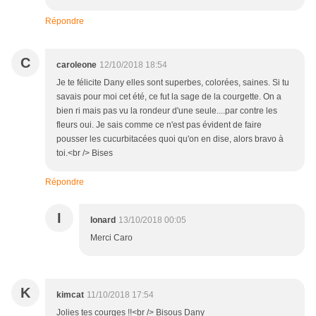
Répondre
C
caroleone
12/10/2018 18:54
Je te félicite Dany elles sont superbes, colorées, saines. Si tu
savais pour moi cet été, ce fut la sage de la courgette. On a
bien ri mais pas vu la rondeur d'une seule....par contre les
fleurs oui. Je sais comme ce n'est pas évident de faire
pousser les cucurbitacées quoi qu'on en dise, alors bravo à
toi.<br /> Bises
Répondre
I
Ionard
13/10/2018 00:05
Merci Caro
K
kimcat
11/10/2018 17:54
Jolies tes courges !!<br /> Bisous Dany