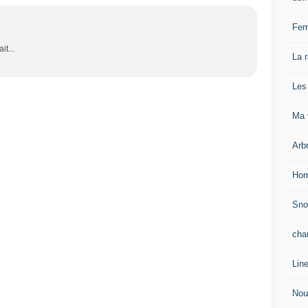
Fem
it...
La 
Les
Ma v
Arb
Hom
Sn
cha
Lin
Nou