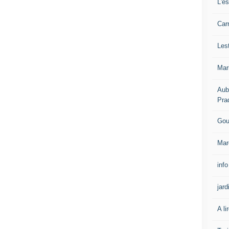
L'e
Carn
Les
Mar
Aub
Pra
Gou
Mar
info
jard
A li