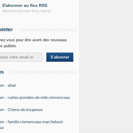
S'abonner au flux RSS
https://ionard.over-blog.org/rss
letter
ez-vous pour être averti des nouveaux
es publiés.
es
m - altair
um - cartes-postales-de-mlle-clemenceau
um - Chiens-de-troupeaux
um - famille-clemenceau-marchebout-
our