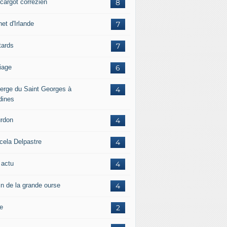
scargot corrézien
8
et d'Irlande
7
tards
7
iage
6
erge du Saint Georges à
4
dines
rdon
4
cela Delpastre
4
 actu
4
in de la grande ourse
4
re
2