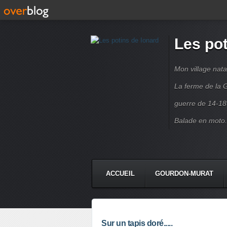
Les pot
Mon village nata
La ferme de la G
guerre de 14-18
Balade en moto.
ACCUEIL
GOURDON-MURAT
Sur un tapis doré.....