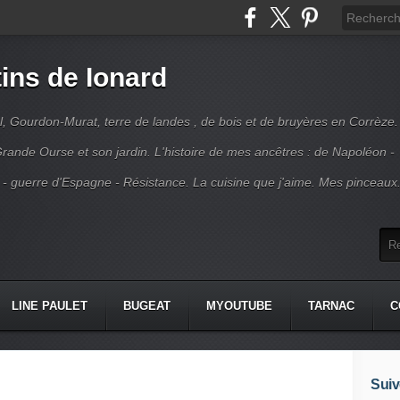
ins de Ionard
l, Gourdon-Murat, terre de landes , de bois et de bruyères en Corrèze.
rande Ourse et son jardin. L'histoire de mes ancêtres : de Napoléon -
 - guerre d'Espagne - Résistance. La cuisine que j'aime. Mes pinceaux
LINE PAULET
BUGEAT
MYOUTUBE
TARNAC
C
Suiv