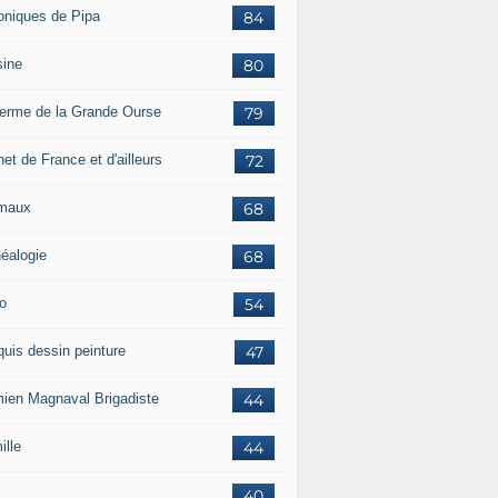
oniques de Pipa
84
sine
80
ferme de la Grande Ourse
79
et de France et d'ailleurs
72
maux
68
éalogie
68
o
54
quis dessin peinture
47
ien Magnaval Brigadiste
44
ille
44
40