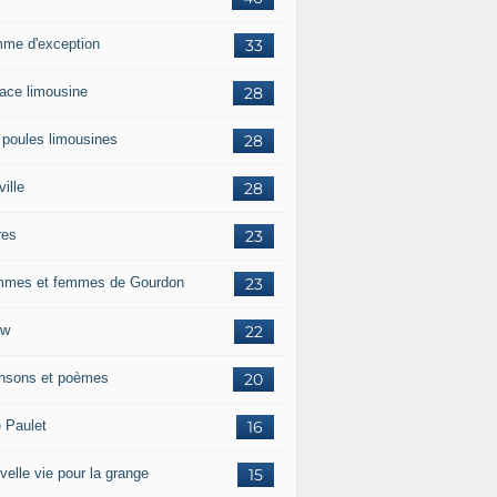
me d'exception
33
race limousine
28
 poules limousines
28
ille
28
res
23
mes et femmes de Gourdon
23
ow
22
nsons et poèmes
20
e Paulet
16
velle vie pour la grange
15