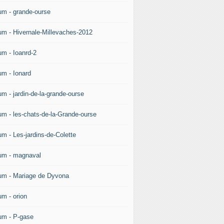
um - grande-ourse
um - Hivernale-Millevaches-2012
um - Ioanrd-2
um - Ionard
um - jardin-de-la-grande-ourse
um - les-chats-de-la-Grande-ourse
um - Les-jardins-de-Colette
um - magnaval
um - Mariage de Dyvona
um - orion
um - P-gase