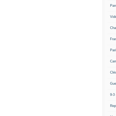
Par
Vidé
Cha
Fra
Par
Car
Clé
Gue
9-3 
Rep