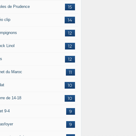
oles de Prudence
15
o clip
14
mpignons
12
nck Linol
12
is
12
net du Maroc
11
dat
10
rre de 14-18
10
et 9-4
9
asfoyer
9