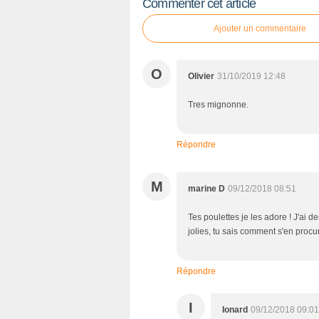
Commenter cet article
Ajouter un commentaire
O
Olivier
31/10/2019 12:48
Tres mignonne.
Répondre
M
marine D
09/12/2018 08:51
Tes poulettes je les adore ! J'ai d
jolies, tu sais comment s'en procur
Répondre
I
Ionard
09/12/2018 09:01