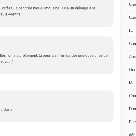
Chr
orrèze, la cendrée bleue limousine. Il y a un élévage à la
 haute-Vienne.
Cui
La 
Carn
lles l'ont naturellement. tu pourrais m'en garder quelques unes de
Ani
-rêves :)
Gén
Mot
Cro
Dam
ous Dany
Fam
défi