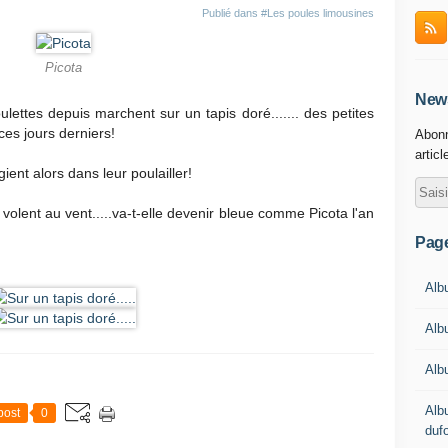
Publié dans
#Les poules limousines
Picota
News
ulettes depuis marchent sur un tapis doré....... des petites
 ces jours derniers!
Abonn
articl
ient alors dans leur poulailler!
olent au vent.....va-t-elle devenir bleue comme Picota l'an
Pag
Albu
Alb
Alb
Alb
post
0
duf