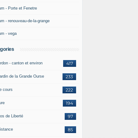
um - Porte et Fenetre
um - renouveau-de-la-grange
um - vega
gories
rdon - canton et environ
417
jardin de la Grande Ourse
233
re cours
222
ure
194
os de Liberté
97
istance
85