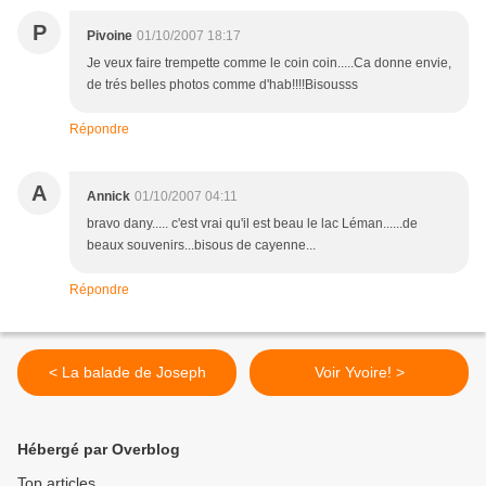
P
Pivoine
01/10/2007 18:17
Je veux faire trempette comme le coin coin.....Ca donne envie,
de trés belles photos comme d'hab!!!!Bisousss
Répondre
A
Annick
01/10/2007 04:11
bravo dany..... c'est vrai qu'il est beau le lac Léman......de
beaux souvenirs...bisous de cayenne...
Répondre
< La balade de Joseph
Voir Yvoire! >
Hébergé par Overblog
Top articles