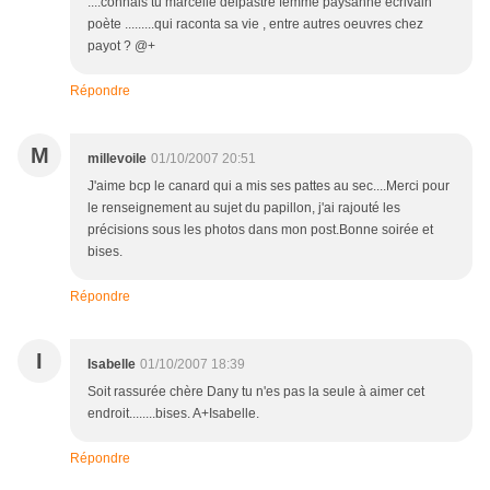
....connais tu marcelle delpastre femme paysanne écrivain
poète .........qui raconta sa vie , entre autres oeuvres chez
payot ? @+
Répondre
M
millevoile
01/10/2007 20:51
J'aime bcp le canard qui a mis ses pattes au sec....Merci pour
le renseignement au sujet du papillon, j'ai rajouté les
précisions sous les photos dans mon post.Bonne soirée et
bises.
Répondre
I
Isabelle
01/10/2007 18:39
Soit rassurée chère Dany tu n'es pas la seule à aimer cet
endroit........bises. A+Isabelle.
Répondre