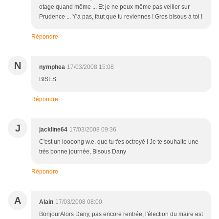
otage quand même ... Et je ne peux même pas veiller sur
Prudence ... Y'a pas, faut que tu reviennes ! Gros bisous à toi !
Répondre
N
nymphea
17/03/2008 15:08
BISES
Répondre
J
jackline64
17/03/2008 09:36
C'est un loooong w.e. que tu t'es octroyé ! Je te souhaite une
très bonne journée, Bisous Dany
Répondre
A
Alain
17/03/2008 08:00
BonjourAlors Dany, pas encore rentrée, l'élection du maire est