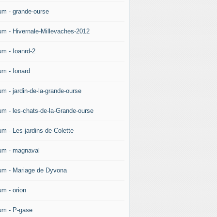
um - grande-ourse
um - Hivernale-Millevaches-2012
um - Ioanrd-2
um - Ionard
um - jardin-de-la-grande-ourse
um - les-chats-de-la-Grande-ourse
um - Les-jardins-de-Colette
um - magnaval
um - Mariage de Dyvona
um - orion
um - P-gase