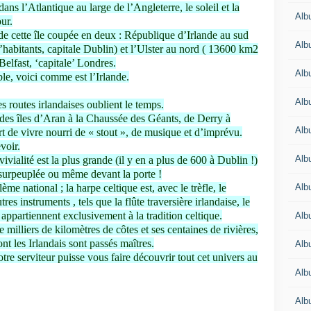
ns l’Atlantique au large de l’Angleterre, le soleil et la
Alb
ur.
de cette île coupée en deux : République d’Irlande au sud
Alb
’habitants, capitale Dublin) et l’Ulster au nord ( 13600 km2
Belfast, ‘capitale’ Londres.
Alb
le, voici comme est l’Irlande.
Alb
es routes irlandaises oublient le temps.
es îles d’Aran à la Chaussée des Géants, de Derry à
Alb
art de vivre nourri de « stout », de musique et d’imprévu.
voir.
Alb
ivialité est la plus grande (il y en a plus de 600 à Dublin !)
 surpeuplée ou même devant la porte !
Alb
me national ; la harpe celtique est, avec le trèfle, le
 instruments , tels que la flûte traversière irlandaise, le
 appartiennent exclusivement à la tradition celtique.
Alb
e milliers de kilomètres de côtes et ses centaines de rivières,
nt les Irlandais sont passés maîtres.
Alb
otre serviteur puisse vous faire découvrir tout cet univers au
Alb
Alb