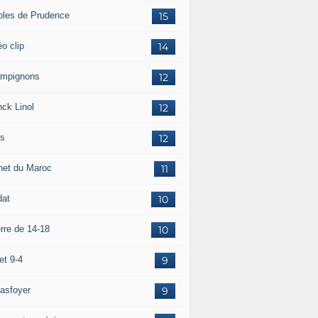
oles de Prudence
15
o clip
14
mpignons
12
nck Linol
12
is
12
net du Maroc
11
dat
10
rre de 14-18
10
et 9-4
9
asfoyer
9