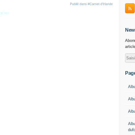
Publié dans
#Carnet d'Irlande
opéan
News
Abonn
des mystères.
articl
ps.
Pag
Albu
 lacs.
Alb
Alb
Alb
duf