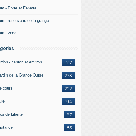
um - Porte et Fenetre
um - renouveau-de-la-grange
um - vega
gories
rdon - canton et environ
417
jardin de la Grande Ourse
233
re cours
222
ure
194
os de Liberté
97
istance
85