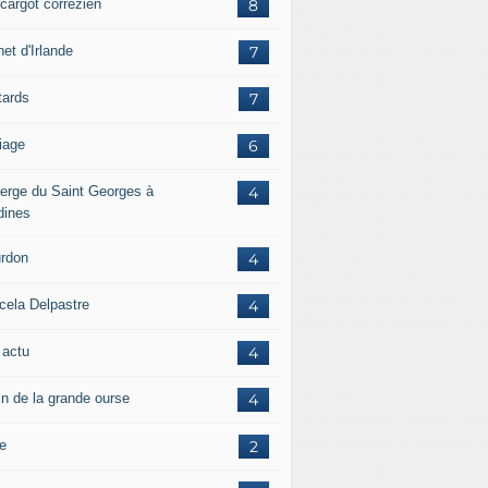
scargot corrézien
8
et d'Irlande
7
tards
7
iage
6
erge du Saint Georges à
4
dines
rdon
4
cela Delpastre
4
 actu
4
in de la grande ourse
4
re
2