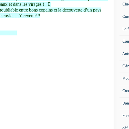
aux et dans les virages ! ! 
Chr
noubliable entre bons copains et la découverte d’un pays
le envie…. Y revenir!!!
Cui
La 
os papier.
Carn
Ani
Gén
Mot
Cro
Dam
Fam
défi