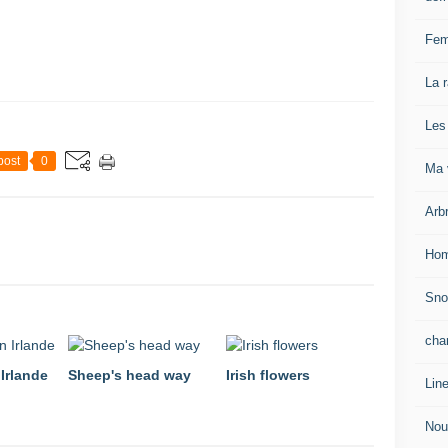
Fem
La 
Les
post
0
Ma v
Arb
Hom
Sn
cha
 Irlande
Sheep's head way
Irish flowers
Lin
Nou