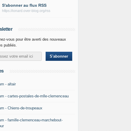
S'abonner au flux RSS
https://ionard.over-blog.org/rss
letter
ez-vous pour être averti des nouveaux
es publiés.
es
m - altair
um - cartes-postales-de-mlle-clemenceau
um - Chiens-de-troupeaux
um - famille-clemenceau-marchebout-
our