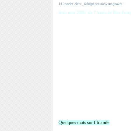
14 Janvier 2007
, Rédigé par dany magnaval
Irish tour 2000 de l’Amicale Pan-Eur
organisé par Fred
Du 4 au 19 août 2000
« A l’avant scène océane de l’Europe
Ancrée contre vents et marées,
L’impétueuse Irlande est l’île des charmes et 
Elle sait être sauvage et romantique,
Authentique et envoûtante,
Sereine ou violente,
Dans un décor sans limites d’espace ou de tem
Terre d’histoire et de légendes
Bercée par sa musique,
Terre de peuple fier et attachant,
Terre où la bière a la couleur insondable de ses
Failte an Eire
Quelques mots sur l’Irlande