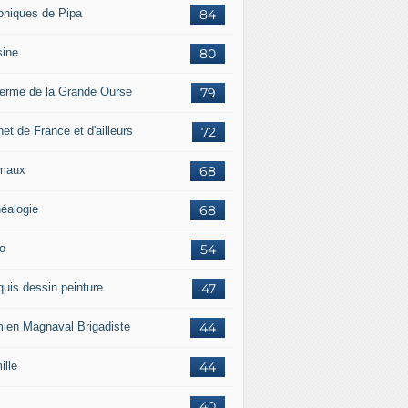
oniques de Pipa
84
sine
80
ferme de la Grande Ourse
79
et de France et d'ailleurs
72
maux
68
éalogie
68
o
54
quis dessin peinture
47
ien Magnaval Brigadiste
44
ille
44
40