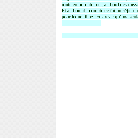
route en bord de mer, au bord des ruisse
Et au bout du compte ce fut un séjour i
pour lequel il ne nous reste qu’une seu
Encore merci Fred!!
Voilà un diaporama fait à partir de phot