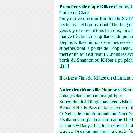
Première ville étape Kilkee
(County Cla
Comté de Clare.
On y trouve une tour fortifiée du XVI è
pêcheurs…et 6 pubs, dont ‘The long doc
gens s’y retrouvent tous les soirs, prè
mange très bien, des grillades, du pois
Depuis Kilkee où nous sommes restés du 
superbes dont la pointe de Loop Head, 
mer) enfin tout est relatif….nous les av
bords du Shannon où Kléber a pu pêche
) ! !
Il existe à 7km de Kilkee un charmant p
Notre deuxième ville étape sera Ke
cottages dans un parc magnifique.
Super circuit à Dingle bay avec visite d
Béara et Healy Pass où la route ressemble
O’Neills, le bout du monde où l’on d
! Killarney où j’ai beaucoup aimé The
casque O+Dany ! ! , le park avec Lad
way…. Des moutons on en a vus, à tête 