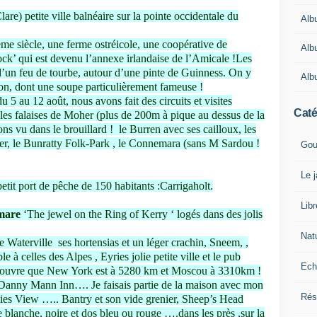
re) petite ville balnéaire sur la pointe occidentale du
Alb
me siècle, une ferme ostréicole, une coopérative de
Alb
k’ qui est devenu l’annexe irlandaise de l’Amicale !Les
s d’un feu de tourbe, autour d’une pinte de Guinness. On y
Alb
son, dont une soupe particulièrement fameuse !
5 au 12 août, nous avons fait des circuits et visites
Caté
les falaises de Moher (plus de 200m à pique au dessus de la
ons vu dans le brouillard ! le Burren avec ses cailloux, les
r, le Bunratty Folk-Park , le Connemara (sans M Sardou !
Gou
Le 
etit port de pêche de 150 habitants :Carrigaholt.
Lib
nmare
‘The jewel on the Ring of Kerry ‘ logés dans des jolis
Nat
e Waterville ses hortensias et un léger crachin, Sneem, ,
 à celles des Alpes , Eyries jolie petite ville et le pub
Ech
écouvre que New York est à 5280 km et Moscou à 3310km !
 Danny Mann Inn…. Je faisais partie de la maison avec mon
Rés
ies View ….. Bantry et son vide grenier, Sheep’s Head
blanche, noire et dos bleu ou rouge ….dans les près ,sur la