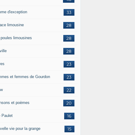
me d'exception
33
race limousine
28
 poules limousines
28
ille
28
res
23
mes et femmes de Gourdon
23
ow
22
nsons et poèmes
20
e Paulet
16
velle vie pour la grange
15