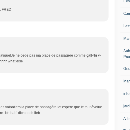
L'e
... FRED
Carn
Les
Mar
Aub
matique!Je ne cède pas ma place de passagère comme ça!!<br />
Pra
????? what else
Gou
Mar
info
jard
nds volontiers la place de passagère! et espére que le tout évolue
e. Ich hab' dich doch lieb
A li