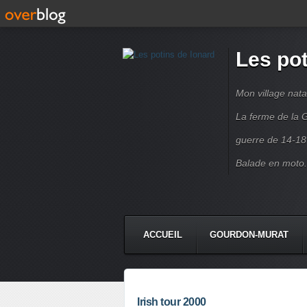
Les pot
Mon village nata
La ferme de la G
guerre de 14-18
Balade en moto.
ACCUEIL
GOURDON-MURAT
Irish tour 2000