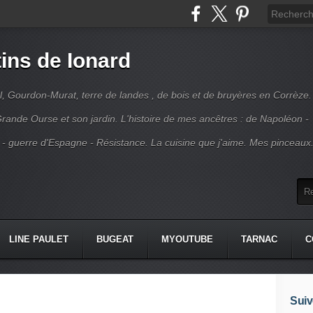
ins de Ionard
l, Gourdon-Murat, terre de landes , de bois et de bruyères en Corrèze.
rande Ourse et son jardin. L'histoire de mes ancêtres : de Napoléon -
 - guerre d'Espagne - Résistance. La cuisine que j'aime. Mes pinceaux
LINE PAULET
BUGEAT
MYOUTUBE
TARNAC
C
Suiv