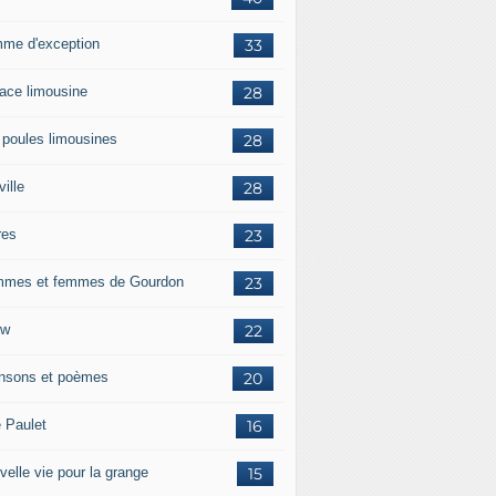
me d'exception
33
race limousine
28
 poules limousines
28
ille
28
res
23
mes et femmes de Gourdon
23
ow
22
nsons et poèmes
20
e Paulet
16
velle vie pour la grange
15