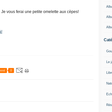
Alb
 Je vous ferai une petite omelette aux cèpes!
Alb
Alb
à!
Caté
Gou
Le 
post
0
Lib
Nat
Ech
Rés