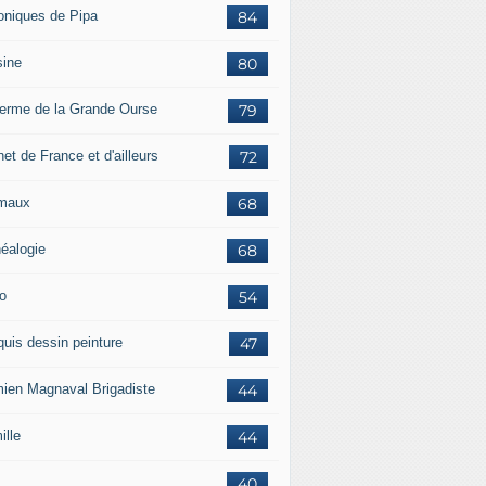
oniques de Pipa
84
sine
80
ferme de la Grande Ourse
79
et de France et d'ailleurs
72
maux
68
éalogie
68
o
54
quis dessin peinture
47
ien Magnaval Brigadiste
44
ille
44
40