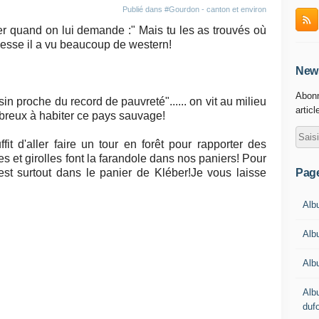
Publié dans
#Gourdon - canton et environ
ber quand on lui demande :" Mais tu les as trouvés où
unesse il a vu beaucoup de western!
News
Abonn
n proche du record de pauvreté"...... on vit au milieu
articl
reux à habiter ce pays sauvage!
fit d'aller faire un tour en forêt pour rapporter des
es et girolles font la farandole dans nos paniers! Pour
Pag
'est surtout dans le panier de Kléber!Je vous laisse
Albu
Alb
Alb
Alb
duf