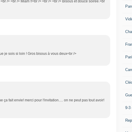
> <br /> <br /> Miam !!<br /> <br /> <br /> Bisous et douce soirée.<br
Par
Vidé
Cha
Fra
 je sois si loin ! Gros bisous à vous deux<br />
Par
Car
Clé
Gue
ue ça fait envie! merci pour l'invitation..... on ne peut pas tout avoir!
9-3 
Rep