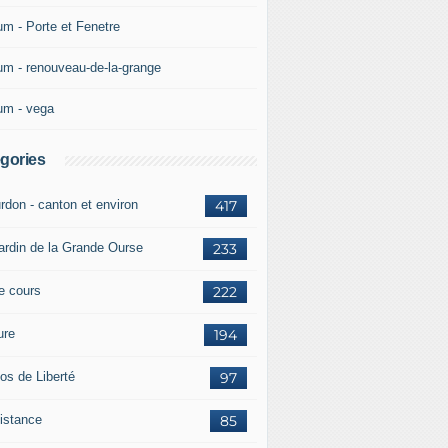
um - Porte et Fenetre
um - renouveau-de-la-grange
um - vega
gories
rdon - canton et environ
417
jardin de la Grande Ourse
233
re cours
222
ure
194
os de Liberté
97
istance
85