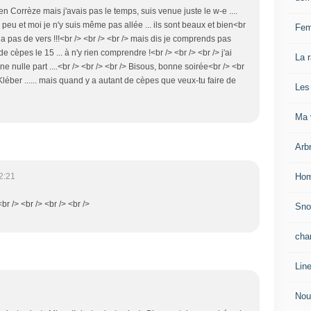
en Corrèze mais j'avais pas le temps, suis venue juste le w-e ....
 peu et moi je n'y suis même pas allée ... ils sont beaux et bien<br
Fem
 a pas de vers !!!<br /> <br /> <br /> mais dis je comprends pas
 de cèpes le 15 ... à n'y rien comprendre !<br /> <br /> <br /> j'ai
La 
ne nulle part ....<br /> <br /> <br /> Bisous, bonne soirée<br /> <br
 Kléber ...... mais quand y a autant de cèpes que veux-tu faire de
Les
Ma v
Arb
Hom
2:21
<br /> <br /> <br /> <br />
Sn
cha
Lin
Nou