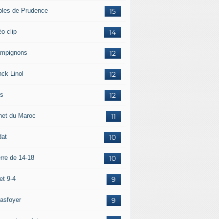
oles de Prudence
15
o clip
14
mpignons
12
nck Linol
12
is
12
net du Maroc
11
dat
10
rre de 14-18
10
et 9-4
9
asfoyer
9