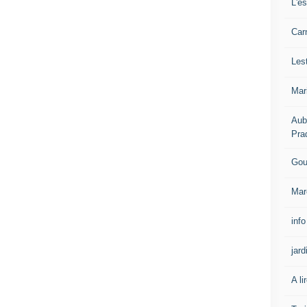
L'e
Carn
Les
Mar
Aub
Pra
Gou
Mar
info
jard
A li