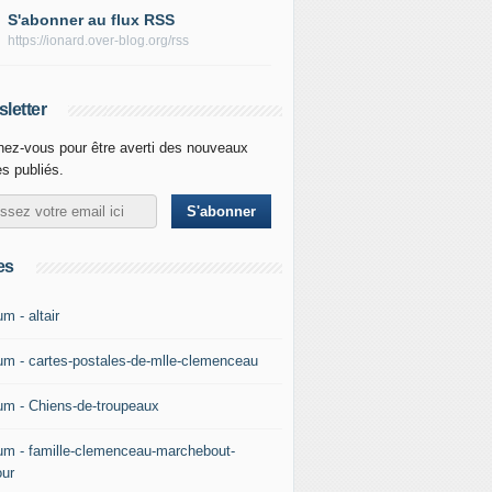
S'abonner au flux RSS
https://ionard.over-blog.org/rss
letter
ez-vous pour être averti des nouveaux
es publiés.
es
m - altair
um - cartes-postales-de-mlle-clemenceau
um - Chiens-de-troupeaux
um - famille-clemenceau-marchebout-
our