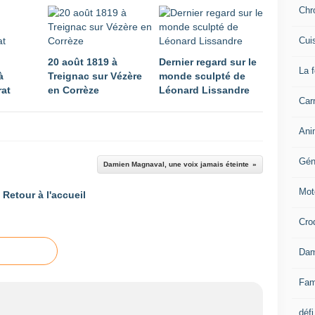
Chr
Cui
20 août 1819 à
Dernier regard sur le
La 
à
Treignac sur Vézère
monde sculpté de
at
en Corrèze
Léonard Lissandre
Carn
Ani
Gén
Damien Magnaval, une voix jamais éteinte
Mot
Retour à l'accueil
Cro
Dam
Fam
défi