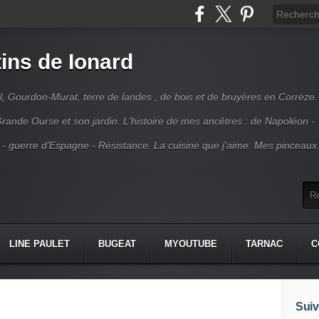
ins de Ionard
l, Gourdon-Murat, terre de landes , de bois et de bruyères en Corrèze.
rande Ourse et son jardin. L'histoire de mes ancêtres : de Napoléon -
 - guerre d'Espagne - Résistance. La cuisine que j'aime. Mes pinceaux
LINE PAULET
BUGEAT
MYOUTUBE
TARNAC
C
Suiv