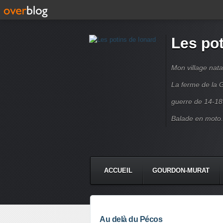
Les pot
Mon village nata
La ferme de la G
guerre de 14-18
Balade en moto.
ACCUEIL
GOURDON-MURAT
Au delà du Pécos