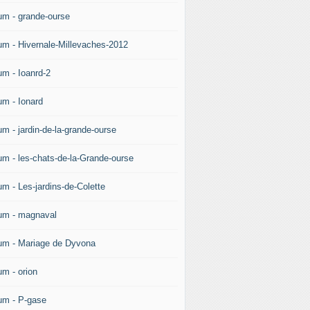
um - grande-ourse
um - Hivernale-Millevaches-2012
um - Ioanrd-2
um - Ionard
um - jardin-de-la-grande-ourse
um - les-chats-de-la-Grande-ourse
um - Les-jardins-de-Colette
um - magnaval
um - Mariage de Dyvona
um - orion
um - P-gase