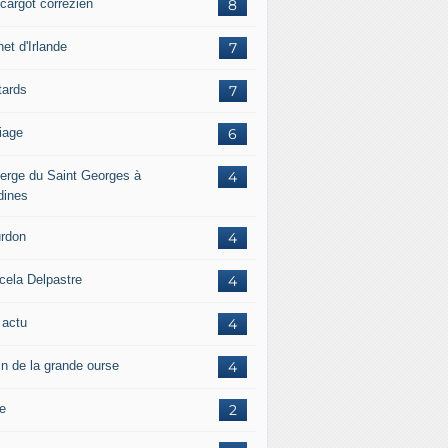
scargot corrézien
8
et d'Irlande
7
tards
7
iage
6
erge du Saint Georges à
4
dines
rdon
4
cela Delpastre
4
 actu
4
in de la grande ourse
4
re
2