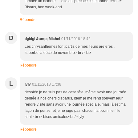
tombée fin octobre .... elle est précoce cette année !!!<br />
Bisous, bon week-end
Répondre
D
dgidgi &amp; Michel
01/11/2018 18:42
Les chrysanthèmes font partis de mes fleurs préférés ,
superbe ta déco de novembre.<br /> biz
Répondre
L
lyly
01/11/2018 17:38
désolée je ne suis pas de cette fête, même avoir une journée
dédiée a nos chers disparus, idem je me rend souvent leur
rendre visite sans avoir une journée spéciale, mais là est ma
façon de penser et je ne juge pas, chacun fait comme il le
sent <br /> bises amicales<br /> lyly
Répondre