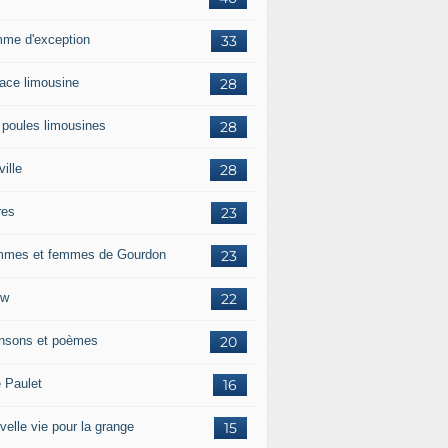
me d'exception
33
race limousine
28
 poules limousines
28
ille
28
res
23
mes et femmes de Gourdon
23
ow
22
nsons et poèmes
20
e Paulet
16
velle vie pour la grange
15