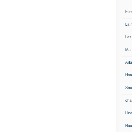
Fem
La 
Les
Ma v
Arb
Hom
Sn
cha
Lin
Nou