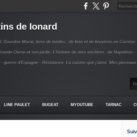
ins de Ionard
l, Gourdon-Murat, terre de landes , de bois et de bruyères en Corrèze.
rande Ourse et son jardin. L'histoire de mes ancêtres : de Napoléon -
 - guerre d'Espagne - Résistance. La cuisine que j'aime. Mes pinceaux
LINE PAULET
BUGEAT
MYOUTUBE
TARNAC
C
Suiv