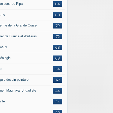
oniques de Pipa
84
sine
80
ferme de la Grande Ourse
79
et de France et d'ailleurs
72
maux
68
éalogie
68
o
54
quis dessin peinture
47
ien Magnaval Brigadiste
44
ille
44
40