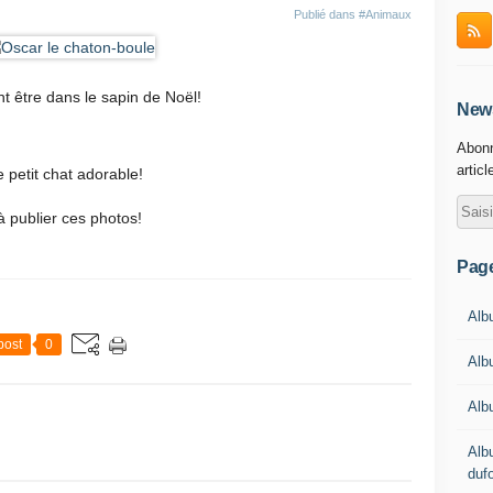
Publié dans
#Animaux
t être dans le sapin de Noël!
News
Abonn
articl
e petit chat adorable!
à publier ces photos!
Pag
Albu
post
0
Alb
Alb
Alb
duf