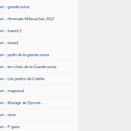
um - grande-ourse
um - Hivernale-Millevaches-2012
um - Ioanrd-2
um - Ionard
um - jardin-de-la-grande-ourse
um - les-chats-de-la-Grande-ourse
um - Les-jardins-de-Colette
um - magnaval
um - Mariage de Dyvona
um - orion
um - P-gase