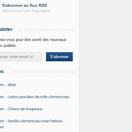
S'abonner au flux RSS
https://ionard.over-blog.org/rss
letter
ez-vous pour être averti des nouveaux
es publiés.
es
m - altair
um - cartes-postales-de-mlle-clemenceau
um - Chiens-de-troupeaux
um - famille-clemenceau-marchebout-
our