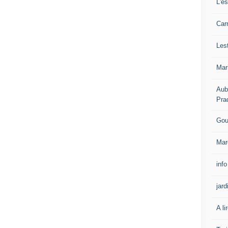
L'e
Carn
Les
Mar
Aub
Pra
Gou
Mar
info
jard
A li