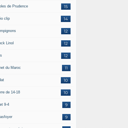
oles de Prudence
15
o clip
14
mpignons
12
nck Linol
12
is
12
net du Maroc
11
dat
10
rre de 14-18
10
et 9-4
9
asfoyer
9