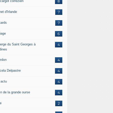
scargot corrézien
8
et d'Irlande
7
tards
7
iage
6
erge du Saint Georges à
4
dines
rdon
4
cela Delpastre
4
 actu
4
in de la grande ourse
4
re
2