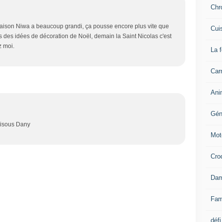
Chr
 maison Niwa a beaucoup grandi, ça pousse encore plus vite que
Cui
es des idées de décoration de Noël, demain la Saint Nicolas c'est
z moi.
La 
Carn
Ani
Gén
 Bisous Dany
Mot
Cro
Dam
Fam
défi