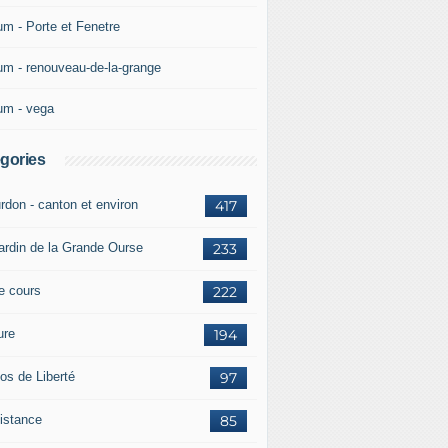
um - Porte et Fenetre
um - renouveau-de-la-grange
um - vega
gories
rdon - canton et environ
417
jardin de la Grande Ourse
233
re cours
222
ure
194
os de Liberté
97
istance
85