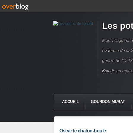
Les pot
Mon village nata
La ferme de la G
guerre de 14-18
Balade en moto.
ACCUEIL
GOURDON-MURAT
Oscar le chaton-boule