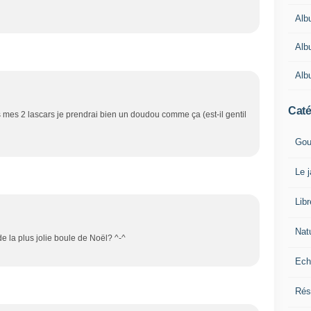
Alb
Alb
Alb
Caté
ès mes 2 lascars je prendrai bien un doudou comme ça (est-il gentil
Gou
Le 
Lib
Nat
de la plus jolie boule de Noël? ^-^
Ech
Rés