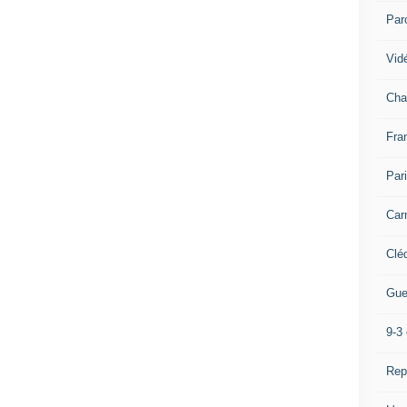
Par
Vidé
Cha
Fra
Par
Car
Clé
Gue
9-3 
Rep