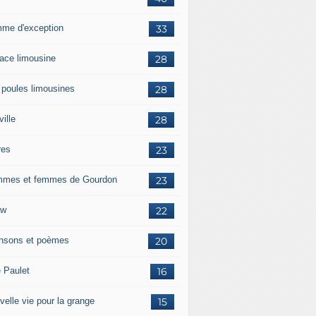
me d'exception
33
race limousine
28
 poules limousines
28
ille
28
res
23
mes et femmes de Gourdon
23
ow
22
nsons et poèmes
20
e Paulet
16
velle vie pour la grange
15