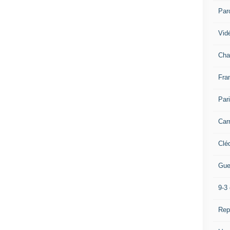
Par
Vidé
Cha
Fra
Par
Car
Clé
Gue
9-3 
Rep