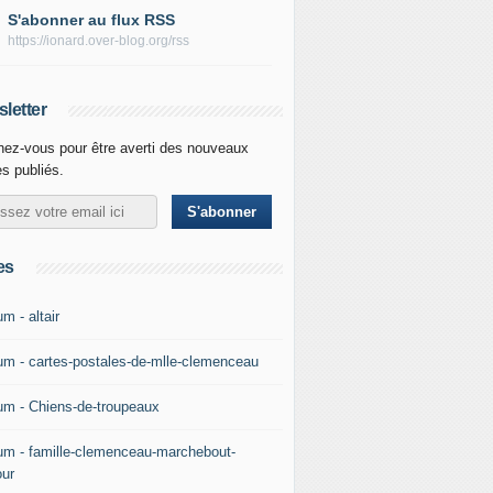
S'abonner au flux RSS
https://ionard.over-blog.org/rss
letter
ez-vous pour être averti des nouveaux
es publiés.
es
m - altair
um - cartes-postales-de-mlle-clemenceau
um - Chiens-de-troupeaux
um - famille-clemenceau-marchebout-
our