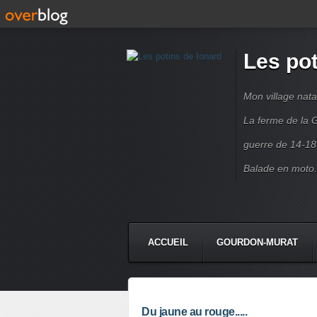
Les pot
Mon village nata
La ferme de la G
guerre de 14-18
Balade en moto.
ACCUEIL
GOURDON-MURAT
Du jaune au rouge.....