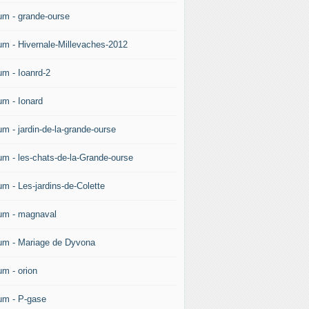
um - grande-ourse
um - Hivernale-Millevaches-2012
um - Ioanrd-2
um - Ionard
um - jardin-de-la-grande-ourse
um - les-chats-de-la-Grande-ourse
um - Les-jardins-de-Colette
um - magnaval
um - Mariage de Dyvona
um - orion
um - P-gase