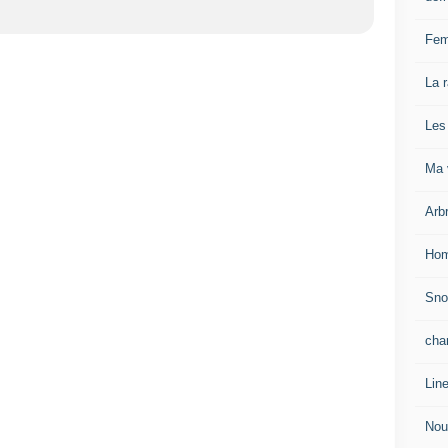
Fem
La 
Les
Ma v
Arb
Hom
Sn
cha
Lin
Nou