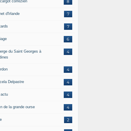
scargot corrézien
8
et d'Irlande
7
tards
7
iage
6
erge du Saint Georges à
4
dines
rdon
4
cela Delpastre
4
 actu
4
in de la grande ourse
4
re
2