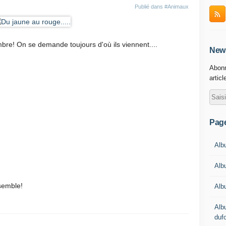
Publié dans
#Animaux
bre! On se demande toujours d'où ils viennent....
News
Abonn
articl
Pag
Albu
Alb
nsemble!
Alb
Alb
duf