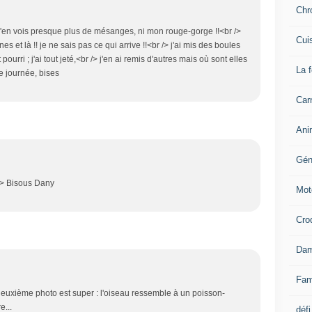
Chr
 n'en vois presque plus de mésanges, ni mon rouge-gorge !!<br />
Cui
s et là !! je ne sais pas ce qui arrive !!<br /> j'ai mis des boules
 pourri ; j'ai tout jeté,<br /> j'en ai remis d'autres mais où sont elles
La 
 journée, bises
Carn
Ani
Gén
 /> Bisous Dany
Mot
Cro
Dam
Fam
ta deuxième photo est super : l'oiseau ressemble à un poisson-
e...
défi