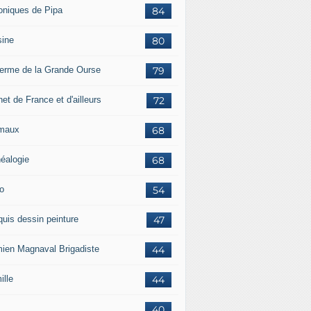
oniques de Pipa
84
sine
80
ferme de la Grande Ourse
79
et de France et d'ailleurs
72
maux
68
éalogie
68
o
54
quis dessin peinture
47
ien Magnaval Brigadiste
44
ille
44
40