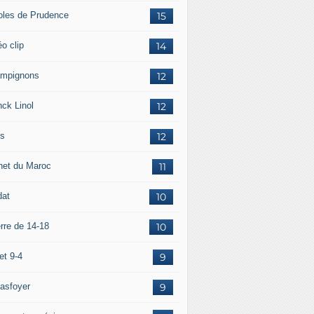
oles de Prudence
15
o clip
14
mpignons
12
nck Linol
12
is
12
net du Maroc
11
dat
10
rre de 14-18
10
et 9-4
9
asfoyer
9