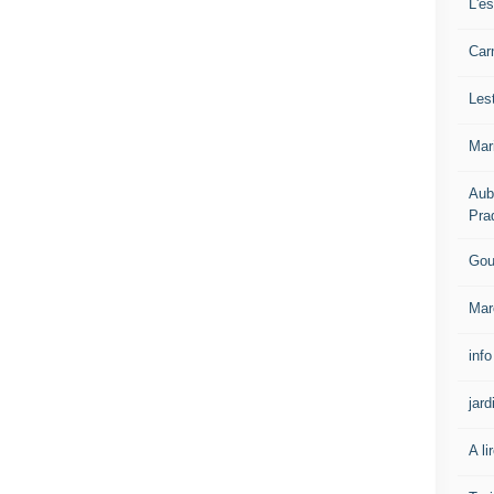
L'e
Carn
Les
Mar
Aub
Pra
Gou
Mar
info
jard
A li