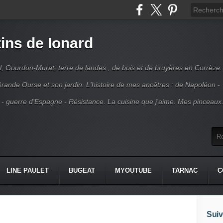
ins de Ionard
l, Gourdon-Murat, terre de landes , de bois et de bruyères en Corrèze.
rande Ourse et son jardin. L'histoire de mes ancêtres : de Napoléon -
 - guerre d'Espagne - Résistance. La cuisine que j'aime. Mes pinceaux
LINE PAULET
BUGEAT
MYOUTUBE
TARNAC
C
Suiv