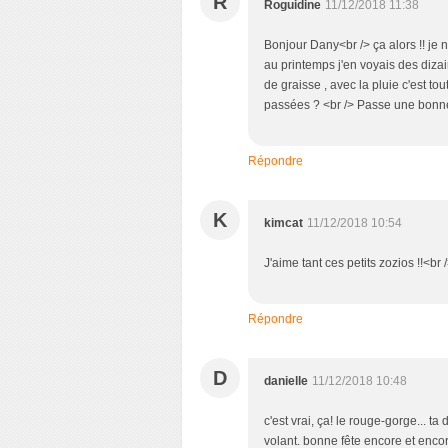
R
Roguidine
11/12/2018 11:38
Bonjour Dany<br /> ça alors !! je
au printemps j'en voyais des dizaine
de graisse , avec la pluie c'est tout
passées ? <br /> Passe une bonne
Répondre
K
kimcat
11/12/2018 10:54
J'aime tant ces petits zozios !!<br
Répondre
D
danielle
11/12/2018 10:48
c'est vrai, ça! le rouge-gorge... 
volant. bonne fête encore et encor