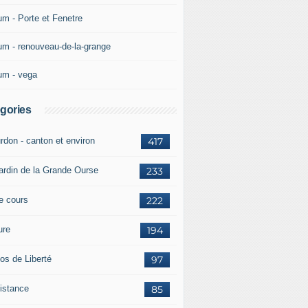
um - Porte et Fenetre
um - renouveau-de-la-grange
um - vega
gories
rdon - canton et environ
417
jardin de la Grande Ourse
233
re cours
222
ure
194
os de Liberté
97
istance
85