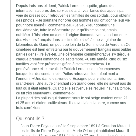
Depuis trois ans et demi, Patrick Lernout enquête, glane des
informations auprès des services d’archives, lance des appels par
voie de presse pour retrouver les familles de ces soldats, pour obtenir
des photos. «Je souhaite honorer ces hommes qui ont donné leur vie
pour notre liberté», commente-t-il. «Je veux leur donner une
deuxième vie, faire le nécessaire pour qu’ils ne soient jamais
oubliés». L’historien amateur d’origine flamande veut aussi amener
des visiteurs français dans ce cimetière situé à une vingtaine de
kilomètres de Gand, un peu trop loin de la Somme ou de Verdun. «Ce
cimetière est bien entretenu par le gouvernement français mais oublié
par les gens», relève-t-il. Une cérémonie commémorative s’y déroule
chaque premier dimanche de septembre. «Cette année, cinq ou six
familles vont être présentes grâce à mes recherches». La
persévérance et le travail de Patrick Lernout sont récompensés
lorsque les descendants de Poilus retrouvent leur aïeul mort à
l’ennemi. «Une dame est venue d’Espagne pour visiter son arrière-
grand-père. Une autre cherchait son grand-père, elle ne savait pas du
tout où il était enterré. Quand elle est venue se recueillir sur sa tombe,
ce fut très émouvant», commente-t-il.
La plupart des poilus qui dorment sous le sol belge avaient entre 21
et 25 ans et étaient cultivateurs. Ils travaillaient la terre, comme nos
trois corréziens.
Qui sont-ils ?
Jean-Pierre Peyrat est né le 9 septembre 1891 à Gourdon-Murat. Il
est le fils de Pierre Peyrat et de Marie Orluc qui habitaient Murat. Il
est mort le 31 octobre 1918 à l’âge de 27 ans. Il avait la médaille