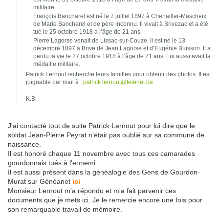
militaire.
François Bancharel est né le 7 juillet 1897 à Chenailler-Mascheix
de Marie Bancharel et de père inconnu. Il vivait à Brivezac et a été
tué le 25 octobre 1918 à l’âge de 21 ans.
Pierre Lagorse venait de Lissac-sur-Couze. Il est né le 13
décembre 1897 à Brive de Jean Lagorse et d’Eugénie Buisson. Il a
perdu la vie le 27 octobre 1918 à l’âge de 21 ans. Lui aussi avait la
médaille militaire.
Patrick Lernout recherche leurs familles pour obtenir des photos. Il est
joignable par mail à :
patrick.lernout@telenet.be
K.B.
J'ai contacté tout de suite Patrick Lernout pour lui dire que le
soldat Jean-Pierre Peyrat n'était pas oublié sur sa commune de
naissance.
Il est honoré chaque 11 novembre avec tous ces camarades
gourdonnais tués à l'ennemi.
Il est aussi présent dans la généalogie des Gens de Gourdon-
Murat sur Généanet
ici
Monsieur Lernout m'a répondu et m'a fait parvenir ces
documents que je mets ici. Je le remercie encore une fois pour
son remarquable travail de mémoire.