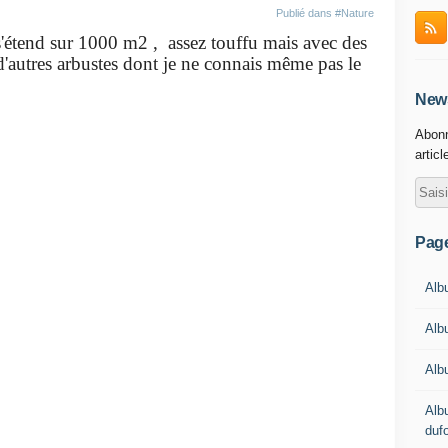
Publié dans
#Nature
s'étend sur 1000 m2 , assez touffu mais avec des
 d'autres arbustes dont je ne connais même pas le
News
Abonn
articl
Pag
Albu
Alb
Alb
Alb
duf