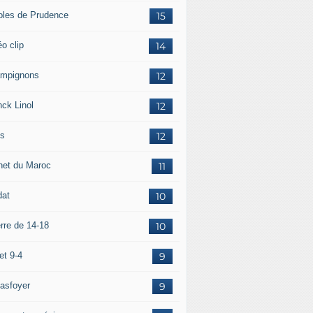
oles de Prudence
15
o clip
14
mpignons
12
nck Linol
12
is
12
net du Maroc
11
dat
10
rre de 14-18
10
et 9-4
9
asfoyer
9