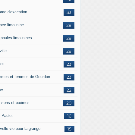
me d'exception
33
race limousine
28
 poules limousines
28
ille
28
res
23
mes et femmes de Gourdon
23
ow
22
nsons et poèmes
20
e Paulet
16
velle vie pour la grange
15