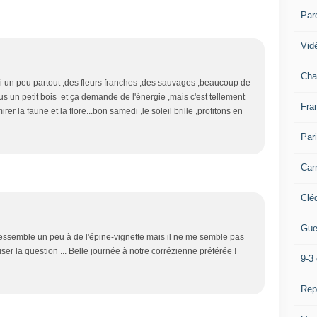
Par
Vidé
Cha
 ai un peu partout ,des fleurs franches ,des sauvages ,beaucoup de
lus un petit bois et ça demande de l'énergie ,mais c'est tellement
Fra
rer la faune et la flore...bon samedi ,le soleil brille ,profitons en
Par
Car
Clé
Gue
 ressemble un peu à de l'épine-vignette mais il ne me semble pas
user la question ... Belle journée à notre corrézienne préférée !
9-3 
Rep