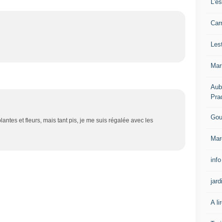
L'e
Carn
Les
Mar
Aub
Pra
Gou
antes et fleurs, mais tant pis, je me suis régalée avec les
Mar
info
jard
A li