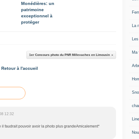
Monédières: un
patrimoine
Fem
exceptionnel à
protéger
La 
Les
Ma v
1er Concours photo du PNR Millevaches en Limousin
Arb
Retour à l'accueil
Hom
Sn
cha
08 12:32
Lin
e il faudrait pouvoir avoir la photo plus grandeAmicalement*
Nou