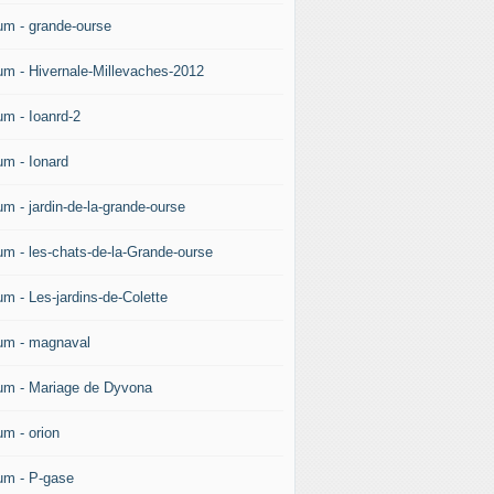
um - grande-ourse
um - Hivernale-Millevaches-2012
um - Ioanrd-2
um - Ionard
um - jardin-de-la-grande-ourse
um - les-chats-de-la-Grande-ourse
um - Les-jardins-de-Colette
um - magnaval
um - Mariage de Dyvona
um - orion
um - P-gase