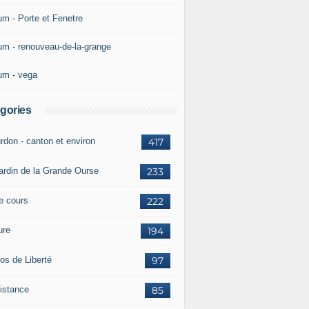
um - Porte et Fenetre
um - renouveau-de-la-grange
um - vega
gories
rdon - canton et environ
417
jardin de la Grande Ourse
233
re cours
222
ure
194
os de Liberté
97
istance
85