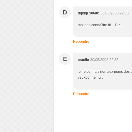
D
dgidgi :0040:
30/05/2008 22:36
moi pas connaîttre !!! ...Biz...
Répondre
E
estelle
30/05/2008 22:33
je ne connais rien aux noms des pl
yeuxbonne nuit
Répondre