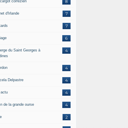
scargot corrézien
8
et d'Irlande
7
tards
7
iage
6
erge du Saint Georges à
4
dines
rdon
4
cela Delpastre
4
 actu
4
in de la grande ourse
4
re
2