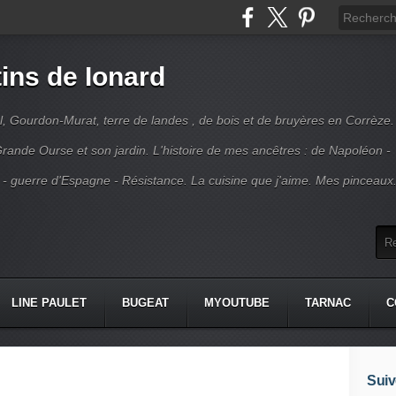
ins de Ionard
l, Gourdon-Murat, terre de landes , de bois et de bruyères en Corrèze.
rande Ourse et son jardin. L'histoire de mes ancêtres : de Napoléon -
 - guerre d'Espagne - Résistance. La cuisine que j'aime. Mes pinceaux
LINE PAULET
BUGEAT
MYOUTUBE
TARNAC
C
Suiv