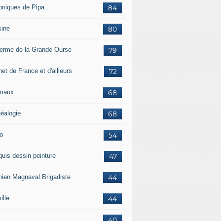
oniques de Pipa
84
sine
80
ferme de la Grande Ourse
79
et de France et d'ailleurs
72
maux
68
éalogie
68
o
54
quis dessin peinture
47
ien Magnaval Brigadiste
44
ille
44
40