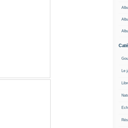
Alb
Alb
Alb
Caté
Gou
Le 
Lib
Nat
Ech
Rés