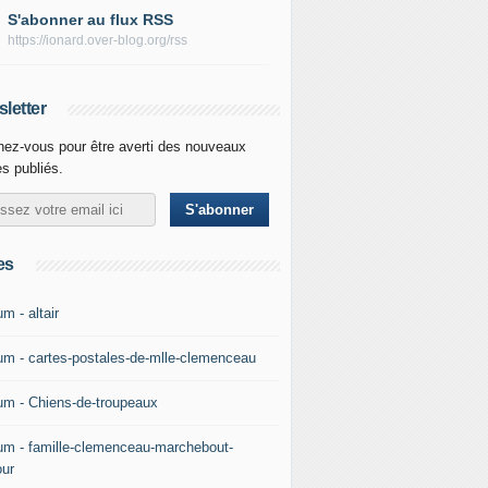
S'abonner au flux RSS
https://ionard.over-blog.org/rss
letter
ez-vous pour être averti des nouveaux
es publiés.
es
m - altair
um - cartes-postales-de-mlle-clemenceau
um - Chiens-de-troupeaux
um - famille-clemenceau-marchebout-
our