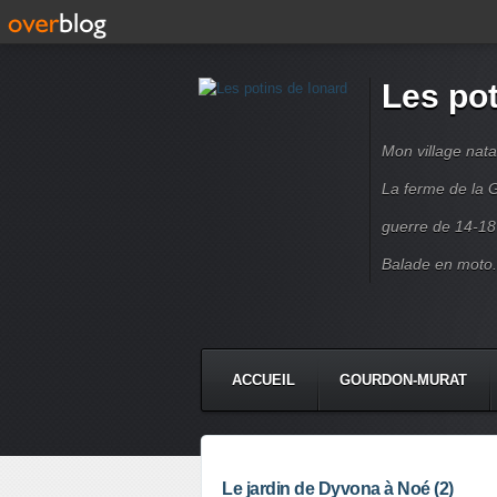
Les pot
Mon village nata
La ferme de la G
guerre de 14-18
Balade en moto.
ACCUEIL
GOURDON-MURAT
Le jardin de Dyvona à Noé (2)