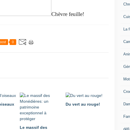
Chr
Chèvre feuille!
Cui
La 
Carn
post
0
Ani
Gén
Mot
Cro
Dam
oiseaux
Du vert au rouge!
Fam
Le massif des
défi