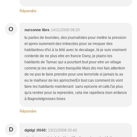
Répondre
O
oursonne libre
14/11/2008 08:20
tu parles de touristes, des journalistes pour mettre la pression
et apres surement des imbeciles pour se moquer des
habitantsvu d'ici à la télé avec le decalage, là je suis vraiment
contente de ne plus etre en france Dany, je plains les
habitants de Tarnac qui a pourtant tout pour etre un village
comme je les aime, bien tranquille Mais dis moi fais attention
de ne pas te faire prendre pour une terroriste si jamais tu as
eu le malheur de les aprrocherEn tout cas comment ils vont
faire les habitants maintenant sans epicerie et cafeJ'ai plus
qu'a rentrer pour la reprendre, cela me rapellera mon enfance
à Bagnoletgrosses bises
Répondre
D
dgidgi :0040:
13/11/2008 20:42