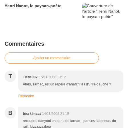
Henri Nanot, le paysan-poète
Commentaires
Ajouter un commentaire
T
Tietie007
15/11/2008 13:12
Alors, Tarnac, est un repère d'anarchites d'ultra-gauche ?
Répondre
B
béa kimcat
14/11/2008 21:18
recoucou danyoui on parle de tarnac... par ses saboteurs du
rail...bizzzzzzzbéa