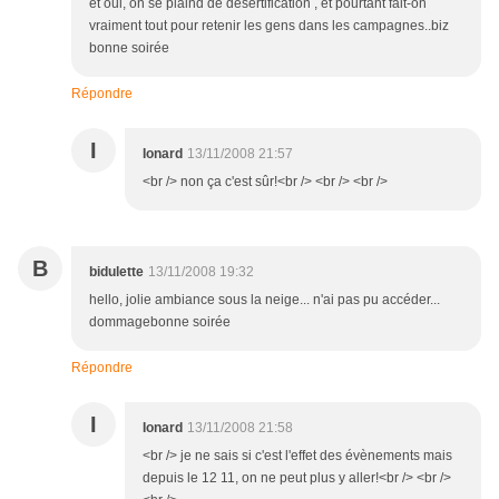
et oui, on se plaind de désertification , et pourtant fait-on
vraiment tout pour retenir les gens dans les campagnes..biz
bonne soirée
Répondre
I
Ionard
13/11/2008 21:57
<br /> non ça c'est sûr!<br /> <br /> <br />
B
bidulette
13/11/2008 19:32
hello, jolie ambiance sous la neige... n'ai pas pu accéder...
dommagebonne soirée
Répondre
I
Ionard
13/11/2008 21:58
<br /> je ne sais si c'est l'effet des évènements mais
depuis le 12 11, on ne peut plus y aller!<br /> <br />