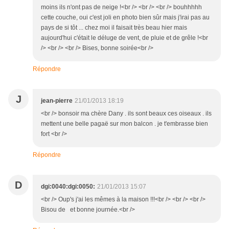
moins ils n'ont pas de neige !<br /> <br /> <br /> bouhhhhh
cette couche, oui c'est joli en photo bien sûr mais j'irai pas au
pays de si tôt ... chez moi il faisait très beau hier mais
aujourd'hui c'était le déluge de vent, de pluie et de grêle !<br
/> <br /> <br /> Bises, bonne soirée<br />
Répondre
J
jean-pierre
21/01/2013 18:19
<br /> bonsoir ma chère Dany . ils sont beaux ces oiseaux . ils
mettent une belle pagaë sur mon balcon . je t'embrasse bien
fort <br />
Répondre
D
dgi:0040:dgi:0050:
21/01/2013 15:07
<br /> Oup's j'ai les mêmes à la maison !!!<br /> <br /> <br />
Bisou de et bonne journée.<br />