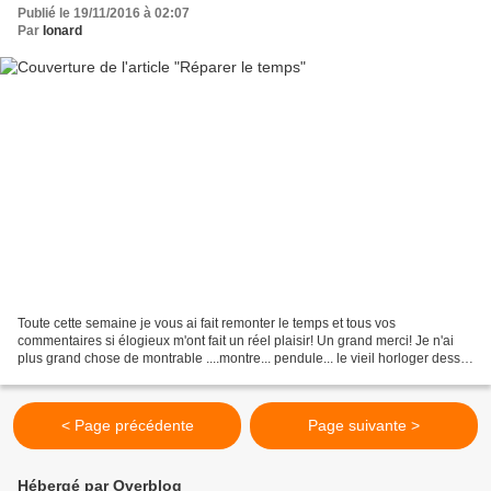
Publié le 19/11/2016 à 02:07
Par
Ionard
Toute cette semaine je vous ai fait remonter le temps et tous vos
commentaires si élogieux m'ont fait un réel plaisir! Un grand merci! Je n'ai
plus grand chose de montrable ....montre... pendule... le vieil horloger dessin
crayon... Et pour vous faire...
< Page précédente
Page suivante >
Hébergé par Overblog