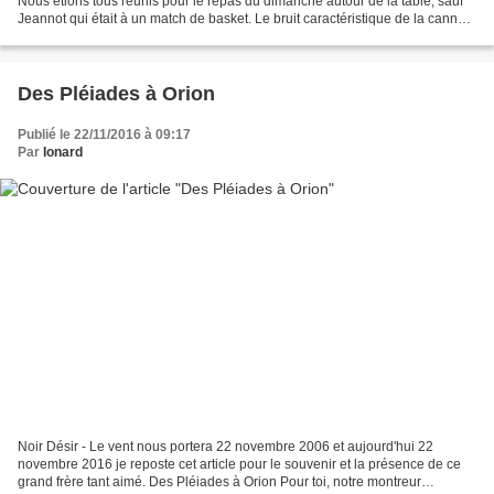
Nous étions tous réunis pour le repas du dimanche autour de la table, sauf
Jeannot qui était à un match de basket. Le bruit caractéristique de la canne
de la mémé Joséphine se fit...
Des Pléiades à Orion
Publié le 22/11/2016 à 09:17
Par
Ionard
Noir Désir - Le vent nous portera 22 novembre 2006 et aujourd'hui 22
novembre 2016 je reposte cet article pour le souvenir et la présence de ce
grand frère tant aimé. Des Pléiades à Orion Pour toi, notre montreur