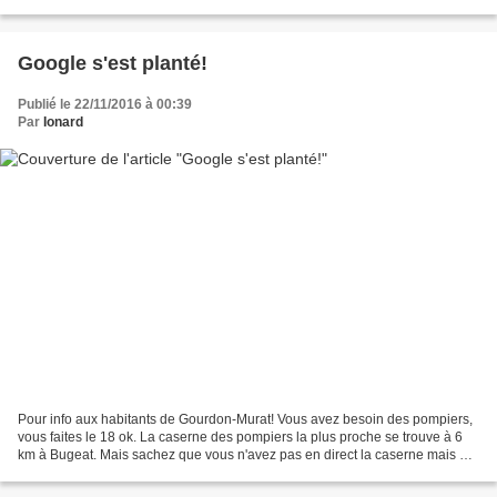
d'étoiles, ce soir nous les regarderons...
Google s'est planté!
Publié le 22/11/2016 à 00:39
Par
Ionard
Pour info aux habitants de Gourdon-Murat! Vous avez besoin des pompiers,
vous faites le 18 ok. La caserne des pompiers la plus proche se trouve à 6
km à Bugeat. Mais sachez que vous n'avez pas en direct la caserne mais un
central qui se trouve à Tulle!...