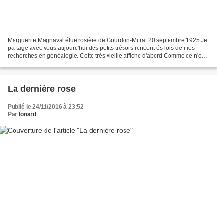
Marguerite Magnaval élue rosière de Gourdon-Murat 20 septembre 1925 Je
partage avec vous aujourd'hui des petits trésors rencontrés lors de mes
recherches en généalogie. Cette très vieille affiche d'abord Comme ce n'est
peut être pas très lisible voilà...
La dernière rose
Publié le 24/11/2016 à 23:52
Par
Ionard