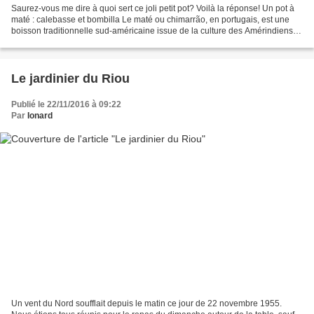
Saurez-vous me dire à quoi sert ce joli petit pot? Voilà la réponse! Un pot à
maté : calebasse et bombilla Le maté ou chimarrão, en portugais, est une
boisson traditionnelle sud-américaine issue de la culture des Amérindiens
Guaranis, préparée en infusant...
Le jardinier du Riou
Publié le 22/11/2016 à 09:22
Par
Ionard
Un vent du Nord soufflait depuis le matin ce jour de 22 novembre 1955.