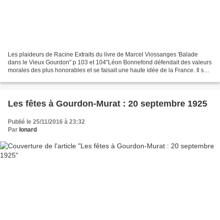
Les plaideurs de Racine Extraits du livre de Marcel Viossanges 'Balade
dans le Vieux Gourdon" p 103 et 104"Léon Bonnefond défendait des valeurs
morales des plus honorables et se faisait une haute idée de la France. Il se
montrait très préoccupé de l'état...
Les fêtes à Gourdon-Murat : 20 septembre 1925
Publié le 25/11/2016 à 23:32
Par
Ionard