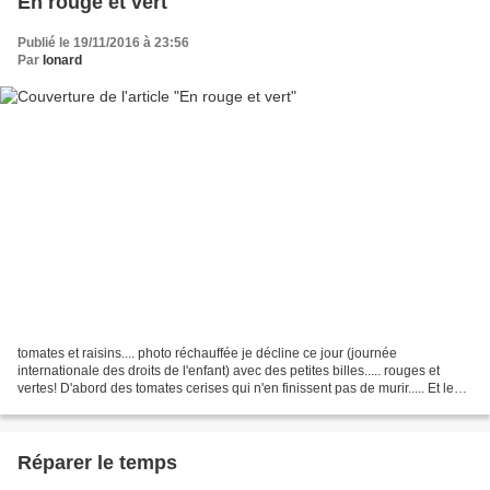
En rouge et vert
Publié le 19/11/2016 à 23:56
Par
Ionard
tomates et raisins.... photo réchauffée je décline ce jour (journée
internationale des droits de l'enfant) avec des petites billes..... rouges et
vertes! D'abord des tomates cerises qui n'en finissent pas de murir..... Et le
raisin qui n'a pas vraiment...
Réparer le temps