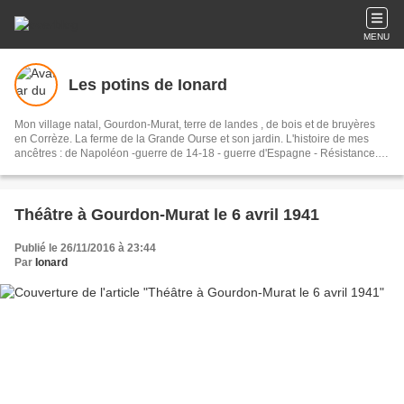
MENU
Les potins de Ionard
Mon village natal, Gourdon-Murat, terre de landes , de bois et de bruyères
en Corrèze. La ferme de la Grande Ourse et son jardin. L'histoire de mes
ancêtres : de Napoléon -guerre de 14-18 - guerre d'Espagne - Résistance.
La cuisine que j'aime. Mes pinceaux. Balade en moto.
Théâtre à Gourdon-Murat le 6 avril 1941
Publié le 26/11/2016 à 23:44
Par
Ionard