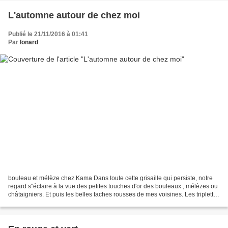
L'automne autour de chez moi
Publié le 21/11/2016 à 01:41
Par
Ionard
bouleau et mélèze chez Kama Dans toute cette grisaille qui persiste, notre
regard s"éclaire à la vue des petites touches d'or des bouleaux , mélèzes ou
châtaigniers. Et puis les belles taches rousses de mes voisines. Les triplettes
tous les matins font...