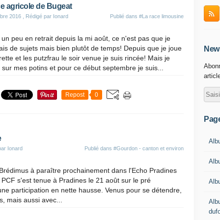
e agricole de Bugeat
bre 2016
, Rédigé par Ionard
Publié dans
#La race limousine
un peu en retrait depuis la mi août, ce n'est pas que je
s de sujets mais bien plutôt de temps! Depuis que je joue
News
rette et les putzfrau le soir venue je suis rincée! Mais je
Abonn
 sur mes potins et pour ce début septembre je suis...
articl
Repost
0
Pag
e
Albu
par Ionard
Publié dans
#Gourdon - canton et environ
Alb
 Brédimus à paraître prochainement dans l'Echo Pradines
 PCF s'est tenue à Pradines le 21 août sur le pré
Alb
e participation en nette hausse. Venus pour se détendre,
s, mais aussi avec...
Alb
duf