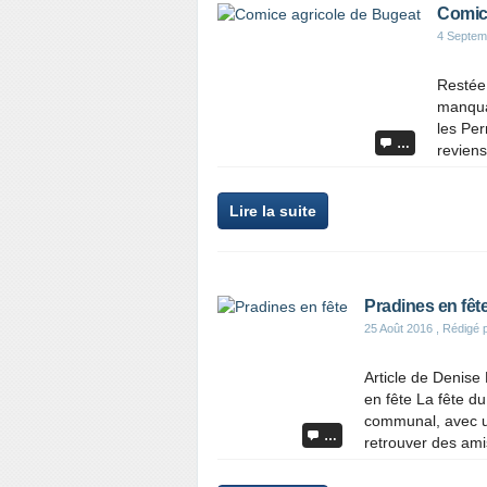
Comic
4 Septem
Restée 
manquai
les Per
…
reviens
Lire la suite
Pradines en fêt
25 Août 2016
, Rédigé 
Article de Denise
en fête La fête du
communal, avec un
…
retrouver des ami