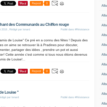
Repost
0
Alb
Alb
hant des Communards au Chiffon rouge
Alb
t 2016
, Rédigé par Ionard
Publié dans
#Résistance
Alb
amis de Louise" Ce pré en a connu des fêtes ! Depuis des
Alb
s on aime se retrouver là à Pradines pour discuter,
enter, partager des idées , prendre un pot et aussi
ter! Cette année c'est comme si tous nous étions devenus
Alb
mis de Louise!...
Alb
Repost
0
Alb
Alb
de Louise "
Alb
édigé par Ionard
Publié dans
#Résistance
Alb