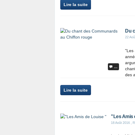
Lire la suite
Du c
22 Aoû
"Les 
année
argum
…
chan
des a
Lire la suite
"Les Amis 
18 Août 2016
, R