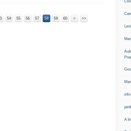
L'e
Carn
3
54
55
56
57
58
59
60
100
200
70
80
90
>
>>
Les
Mar
Aub
Pra
Gou
Mar
info
jard
A li