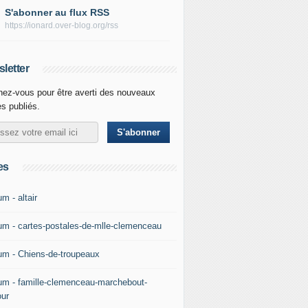
S'abonner au flux RSS
https://ionard.over-blog.org/rss
letter
ez-vous pour être averti des nouveaux
es publiés.
es
m - altair
um - cartes-postales-de-mlle-clemenceau
um - Chiens-de-troupeaux
um - famille-clemenceau-marchebout-
our