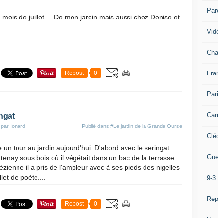
Par
mois de juillet.... De mon jardin mais aussi chez Denise et
Vidé
Cha
Fra
Repost
0
Par
Car
ingat
 par Ionard
Publié dans
#Le jardin de la Grande Ourse
Clé
 un tour au jardin aujourd'hui. D'abord avec le seringat
Gue
tenay sous bois où il végétait dans un bac de la terrasse.
rézienne il a pris de l'ampleur avec à ses pieds des nigelles
et de poète....
9-3 
Rep
Repost
0