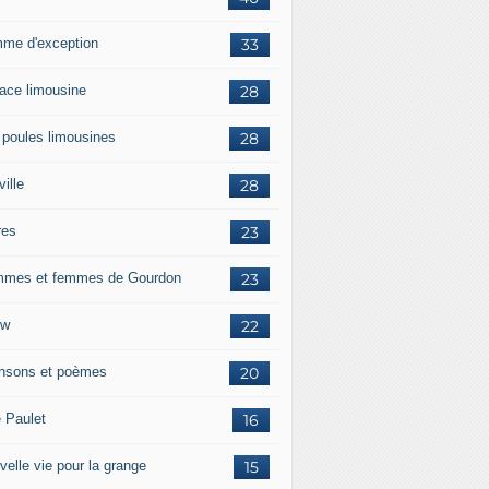
me d'exception
33
race limousine
28
 poules limousines
28
ille
28
res
23
mes et femmes de Gourdon
23
ow
22
nsons et poèmes
20
e Paulet
16
velle vie pour la grange
15