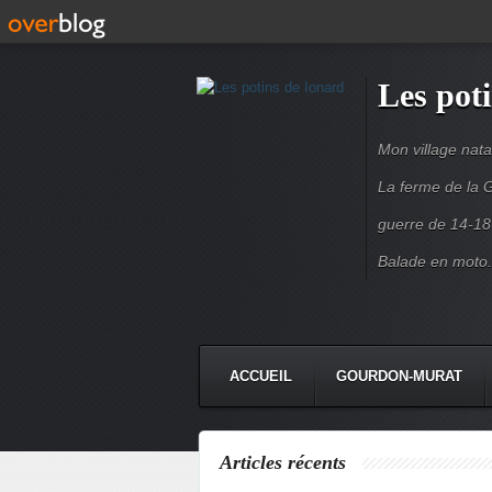
Les pot
Mon village nata
La ferme de la G
guerre de 14-18
Balade en moto.
ACCUEIL
GOURDON-MURAT
Articles récents