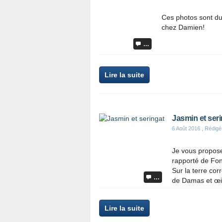
Ces photos sont du 
chez Damien!
…
Lire la suite
Jasmin et ser
6 Août 2016
, Rédigé
Je vous propose
rapporté de Fon
Sur la terre cor
…
de Damas et œill
Lire la suite