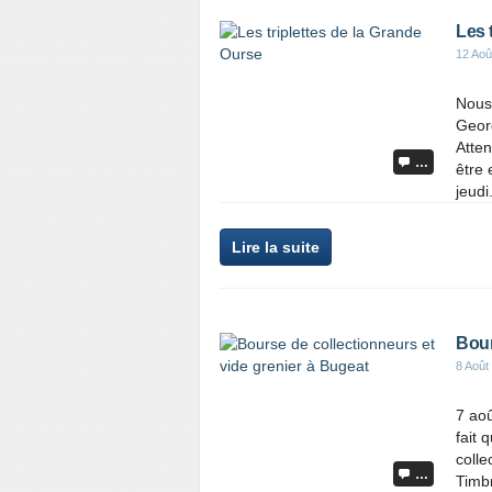
Les 
12 Aoû
Nous 
Georg
Atten
…
être 
jeudi.
Lire la suite
Bour
8 Août
7 aoû
fait 
colle
…
Timbr