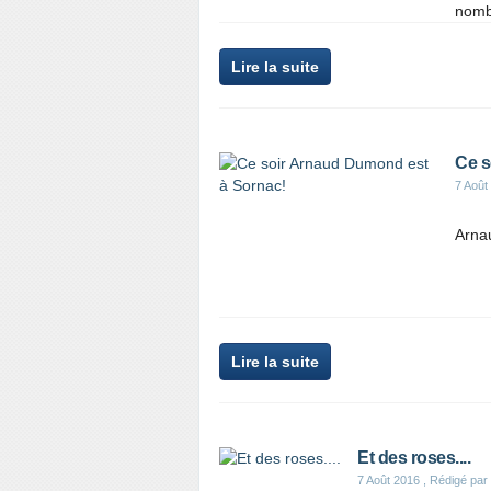
nombr
Lire la suite
Ce s
7 Août
Arna
Lire la suite
Et des roses....
7 Août 2016
, Rédigé par