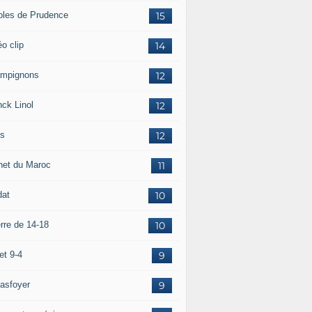
oles de Prudence
15
o clip
14
mpignons
12
nck Linol
12
is
12
net du Maroc
11
dat
10
rre de 14-18
10
et 9-4
9
asfoyer
9