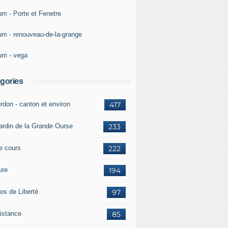
um - Porte et Fenetre
um - renouveau-de-la-grange
um - vega
gories
rdon - canton et environ
417
jardin de la Grande Ourse
233
re cours
222
ure
194
os de Liberté
97
istance
85