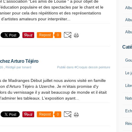
l L'association "Les amis de Louise " a pour objet de
’éducation populaire et des spectacles par le chant et le
Alb
ganiser pour cela des répétitions et des représentations
d’artistes amateurs pour interpréter...
Alb
Alb
Repost
0
Caté
Gou
chez Arturo Téjéro
16
, Rédigé par Ionard
Publié dans
#Croquis dessin peinture
Le 
 de Madranges Début juillet nous avions visité en famille
Lib
tion d'Arturo Téjéro à Uzerche. Je m'étais promise d'y
 lors du vernissage il y avait beaucoup de monde et il était
 d'admirer les tableaux. L'exposition ayant...
Nat
Ech
Repost
0
Rés