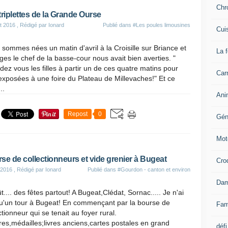
Chr
triplettes de la Grande Ourse
t 2016
, Rédigé par Ionard
Publié dans
#Les poules limousines
Cui
sommes nées un matin d'avril à la Croisille sur Briance et
La 
es le chef de la basse-cour nous avait bien averties. "
dez vous les filles à partir un de ces quatre matins pour
Carn
exposées à une foire du Plateau de Millevaches!" Et ce
..
Ani
Repost
0
Gén
Mot
se de collectionneurs et vide grenier à Bugeat
Cro
 2016
, Rédigé par Ionard
Publié dans
#Gourdon - canton et environ
Dam
t.... des fêtes partout! A Bugeat,Clédat, Sornac..... Je n'ai
qu'un tour à Bugeat! En commençant par la bourse de
Fam
ctionneur qui se tenait au foyer rural.
es,médailles;livres anciens,cartes postales en grand
défi