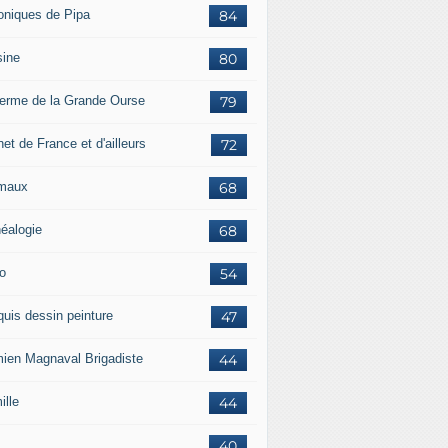
oniques de Pipa
84
sine
80
ferme de la Grande Ourse
79
et de France et d'ailleurs
72
maux
68
éalogie
68
o
54
quis dessin peinture
47
ien Magnaval Brigadiste
44
ille
44
40