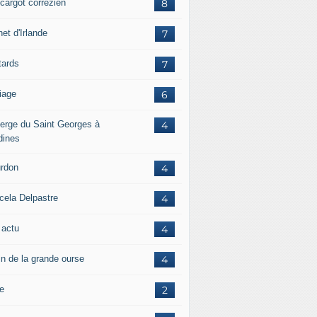
scargot corrézien
8
et d'Irlande
7
tards
7
iage
6
erge du Saint Georges à
4
dines
rdon
4
cela Delpastre
4
 actu
4
in de la grande ourse
4
re
2