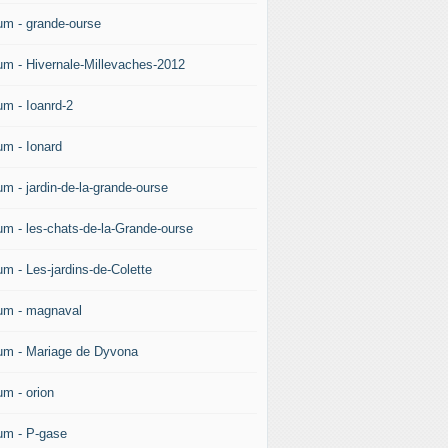
um - grande-ourse
um - Hivernale-Millevaches-2012
um - Ioanrd-2
um - Ionard
um - jardin-de-la-grande-ourse
um - les-chats-de-la-Grande-ourse
um - Les-jardins-de-Colette
um - magnaval
um - Mariage de Dyvona
um - orion
um - P-gase