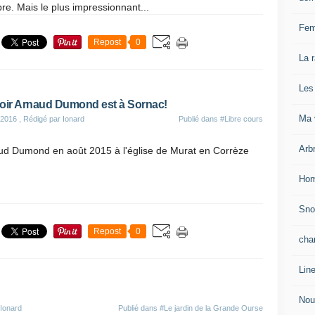
e. Mais le plus impressionnant...
Fem
Repost
0
La 
Les
oir Arnaud Dumond est à Sornac!
Ma v
 2016
, Rédigé par Ionard
Publié dans
#Libre cours
Arb
ud Dumond en août 2015 à l'église de Murat en Corrèze
Hom
Sn
Repost
0
cha
Lin
Nou
 Ionard
Publié dans
#Le jardin de la Grande Ourse