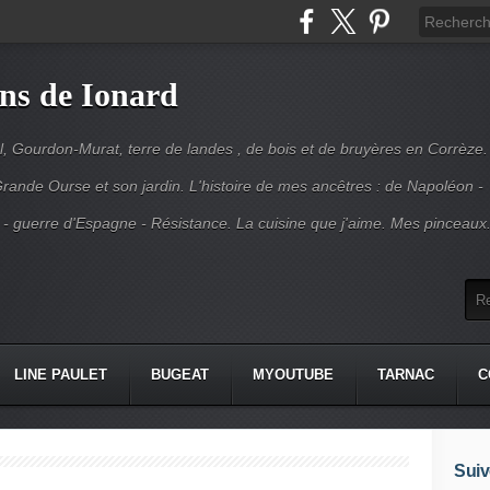
ins de Ionard
l, Gourdon-Murat, terre de landes , de bois et de bruyères en Corrèze.
rande Ourse et son jardin. L'histoire de mes ancêtres : de Napoléon -
 - guerre d'Espagne - Résistance. La cuisine que j'aime. Mes pinceaux
LINE PAULET
BUGEAT
MYOUTUBE
TARNAC
C
Suiv