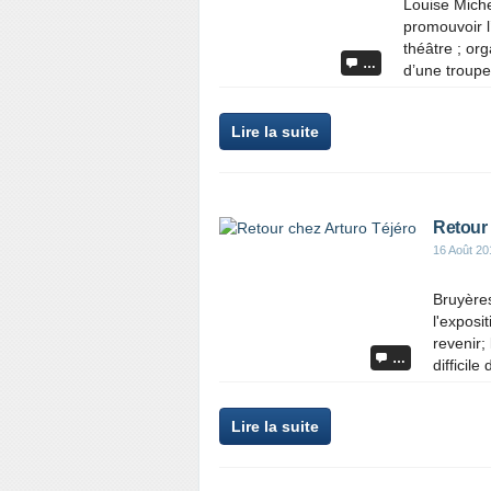
Louise Miche
promouvoir l
théâtre ; or
…
d’une troupe 
Lire la suite
Retour 
16 Août 20
Bruyères
l'exposi
revenir;
…
difficile
Lire la suite