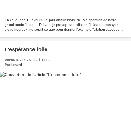
En ce jour de 11 avril 2017 ,jour anniversaire de la disparition de notre
grand poète Jacques Prévert, je partage une citation "Il faudrait essayer
d'être heureux, ne serait-ce que pour donner l'exemple."citation Jacques
Prevert Hier on a bricolé avec...
L'espérance folle
Publié le 21/02/2017 à 11:03
Par
Ionard