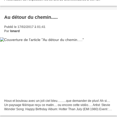
Au détour du chemin.....
Publié le 17/02/2017 à 01:41
Par
Ionard
Houx et bouleau avec un joli ciel bleu...........que demander de plus! Ah si....
Un paysage féérique reçu ce matin.... ou encore cette vidéo..... Artist: Stevie
Wonder Song: Happy Birthday Album: Hotter Than July (EMI 1980) Event :
Nelson Mandela Day...