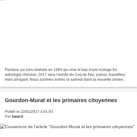
Peinture sur bois réalisée en 1984 qui orne le bas d'une horloge En
astrologie chinoise, 2017 sera l’année du Coq de Feu, joyeux, travailleur
mais arrogant. Nous sommes entrés ce samedi dans la nouvelle année
chinoise, basée sur le calendrier lunaire....
Gourdon-Murat et les primaires citoyennes
Publié le 22/01/2017 à 01:03
Par
Ionard