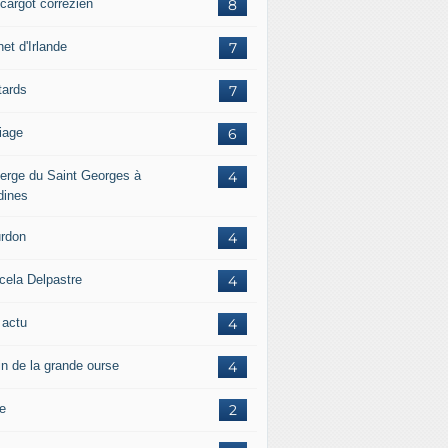
scargot corrézien
8
et d'Irlande
7
tards
7
iage
6
erge du Saint Georges à
4
dines
rdon
4
cela Delpastre
4
 actu
4
in de la grande ourse
4
re
2