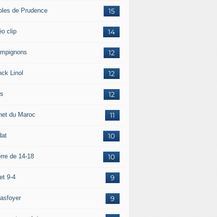
oles de Prudence
15
o clip
14
mpignons
12
nck Linol
12
is
12
net du Maroc
11
dat
10
rre de 14-18
10
et 9-4
9
asfoyer
9