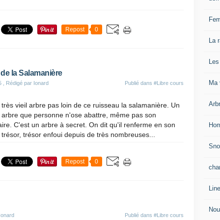
Fem
Repost
0
La 
Les
 de la Salamanière
Ma v
5
, Rédigé par Ionard
Publié dans
#Libre cours
Arb
 très vieil arbre pas loin de ce ruisseau la salamanière. Un
il arbre que personne n'ose abattre, même pas son
aire. C'est un arbre à secret. On dit qu'il renferme en son
Hom
 trésor, trésor enfoui depuis de très nombreuses...
Sn
Repost
0
cha
Lin
Nou
Ionard
Publié dans
#Libre cours