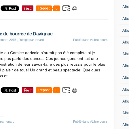
Alb
Repost
0
Alb
Alb
e de bourrée de Davignac
tembre 2015
, Rédigé par Ionard
Publié dans
#Libre cours
Alb
te du Comice agricole n'aurait pas été complète si je
Alb
is pas parlé des danses. Ces jeunes gens ont fait une
stration de leur savoir-faire des plus réussis pour le plus
Alb
 plaisir de tous! Un grand et beau spectacle! Quelques
s et...
Alb
Alb
Repost
0
Alb
Alb
...
par Ionard
Publié dans
#Libre cours
Alb