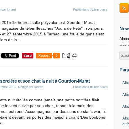
 par Ionard
Publié dans
#Libre cours
2015 15 heures salle polyvalente à Gourdon-Murat
 magazine de télémillevaches "Jours de Fête" Trois jours
News
 et 27 septembre 2015 à Tarnac, une foule de gens s’est
Abonn
ors de la...
articl
Repost
0
Pag
sorcière et son chat la nuit à Gourdon-Murat
Albu
embre 2015
, Rédigé par Ionard
Publié dans
#Libre cours
Alb
ette nuit étoilée comme jamais,une petite sorcière filait
 le vent suivie par son chat , tenant à la main des
Alb
rnes potirons! Accompagnés par des sons de star's war, ils
êtaient devant les portes des maisons criant 'Des bonbons
Alb
...
duf