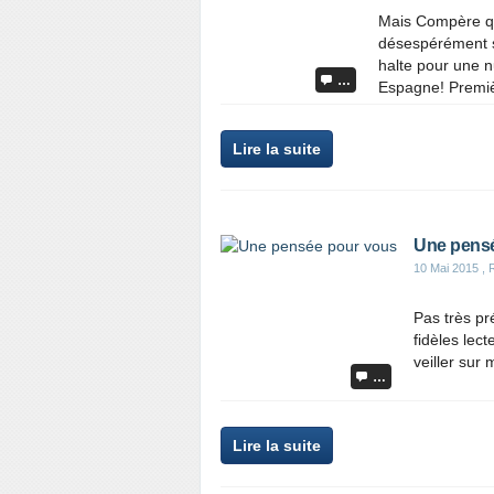
Mais Compère qu'
désespérément so
halte pour une n
…
Espagne! Premièr
Lire la suite
Une pens
10 Mai 2015
, 
Pas très p
fidèles lect
veiller sur
…
Lire la suite