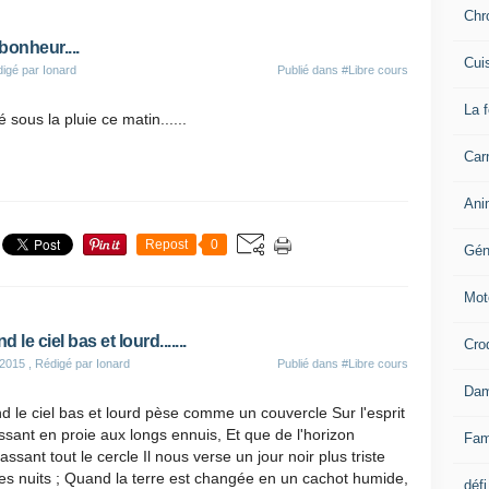
Chr
bonheur....
Cui
igé par Ionard
Publié dans
#Libre cours
La 
 sous la pluie ce matin......
Carn
Ani
Repost
0
Gén
Mot
 le ciel bas et lourd.......
Cro
 2015
, Rédigé par Ionard
Publié dans
#Libre cours
Dam
 le ciel bas et lourd pèse comme un couvercle Sur l'esprit
sant en proie aux longs ennuis, Et que de l'horizon
Fam
ssant tout le cercle Il nous verse un jour noir plus triste
es nuits ; Quand la terre est changée en un cachot humide,
défi