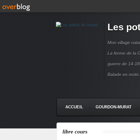
Les pot
Mon village nata
La ferme de la G
guerre de 14-18
Balade en moto.
ACCUEIL
GOURDON-MURAT
libre cours