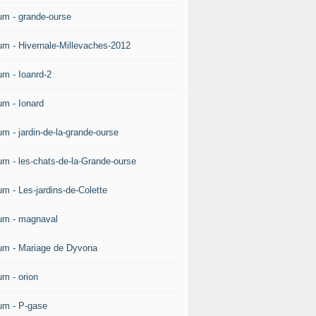
um - grande-ourse
um - Hivernale-Millevaches-2012
um - Ioanrd-2
um - Ionard
um - jardin-de-la-grande-ourse
um - les-chats-de-la-Grande-ourse
um - Les-jardins-de-Colette
um - magnaval
um - Mariage de Dyvona
um - orion
um - P-gase