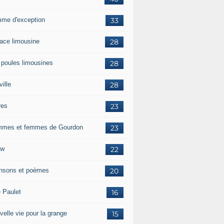
me d'exception
33
race limousine
28
 poules limousines
28
ille
28
res
23
mes et femmes de Gourdon
23
ow
22
nsons et poèmes
20
e Paulet
16
velle vie pour la grange
15