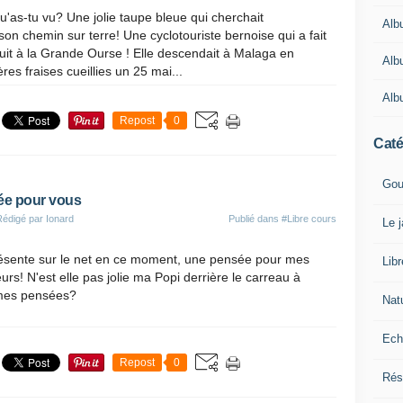
as-tu vu? Une jolie taupe bleue qui cherchait
Alb
n chemin sur terre! Une cyclotouriste bernoise qui a fait
uit à la Grande Ourse ! Elle descendait à Malaga en
Alb
es fraises cueillies un 25 mai...
Alb
Repost
0
Caté
Gou
ée pour vous
Rédigé par Ionard
Publié dans
#Libre cours
Le 
résente sur le net en ce moment, une pensée pour mes
Lib
eurs! N'est elle pas jolie ma Popi derrière le carreau à
 mes pensées?
Nat
Ech
Repost
0
Rés