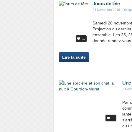
Jours de fête
24 Novembre 2015
, Rédigé
Samedi 28 novembre 
Projection du dernier
ensemble. Les 25, 26
…
donnée rendez-vous l
Lire la suite
Une 
1 Nov
Par c
comme
lante
…
s'arr
ou un