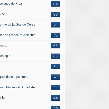
oniques de Pipa
84
sine
80
ferme de la Grande Ourse
79
et de France et d'ailleurs
72
maux
68
éalogie
68
o
54
quis dessin peinture
47
ien Magnaval Brigadiste
44
ille
44
40