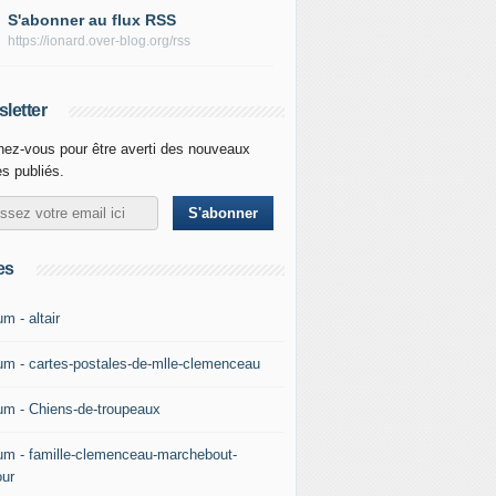
S'abonner au flux RSS
https://ionard.over-blog.org/rss
letter
ez-vous pour être averti des nouveaux
es publiés.
es
m - altair
um - cartes-postales-de-mlle-clemenceau
um - Chiens-de-troupeaux
um - famille-clemenceau-marchebout-
our