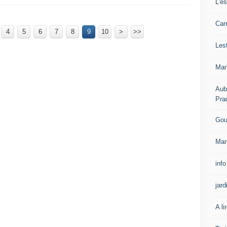
L'e
Carn
4
5
6
7
8
9
10
20
>
>>
Les
Mar
Aub
Pra
Gou
Mar
info
jard
A li