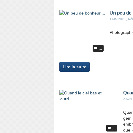
Un peu de 
1 Mai 2015
, Réd
Photographié
…
Lire la suite
Quand
2 Avril
Quand
gémis
embra
…
que l