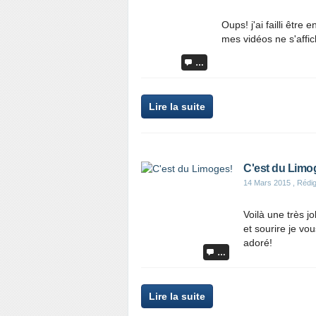
Oups! j'ai failli être
mes vidéos ne s'affic
…
Lire la suite
C'est du Limo
14 Mars 2015
, Rédig
Voilà une très jo
et sourire je vou
adoré!
…
Lire la suite