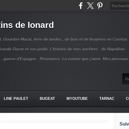
ins de Ionard
l, Gourdon-Murat, terre de landes , de bois et de bruyères en Corrèze.
rande Ourse et son jardin. L'histoire de mes ancêtres : de Napoléon -
 - guerre d'Espagne - Résistance. La cuisine que j'aime. Mes pinceaux
LINE PAULET
BUGEAT
MYOUTUBE
TARNAC
C
Suiv