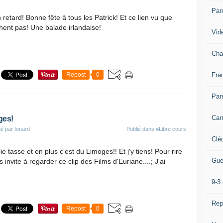
Par
 en retard! Bonne fête à tous les Patrick! Et ce lien vu que
hent pas! Une balade irlandaise!
Vidé
Cha
Fra
Repost
0
Par
Car
ges!
é par Ionard
Publié dans
#Libre cours
Clé
lie tasse et en plus c'est du Limoges!! Et j'y tiens! Pour rire
Gue
s invite à regarder ce clip des Films d'Euriane....; J'ai
9-3 
Rep
Repost
0