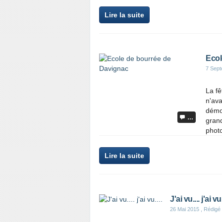
Lire la suite
Ecol
7 Sep
La fê
n'ava
démon
…
grand
photo
Lire la suite
J'ai vu.... j'ai vu.
26 Mai 2015
, Rédigé 