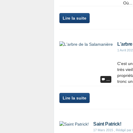
Où...
Lire la suite
L'arbre
1 Avril 201
C'est un
très vie
propriét
…
tronc un
Lire la suite
Saint Patrick!
17 Mars 2015
, Rédigé par 