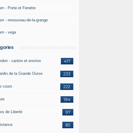
um - Porte et Fenetre
um - renouveau-de-la-grange
um - vega
gories
rdon - canton et environ
417
jardin de la Grande Ourse
233
re cours
222
ure
194
os de Liberté
97
istance
85