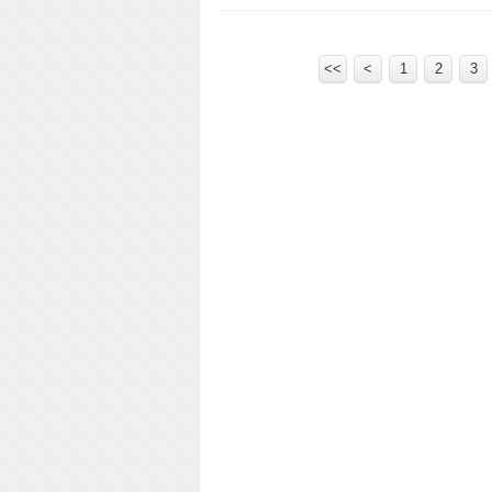
<<
<
1
2
3