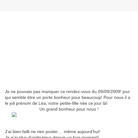
Je ne pouvais pas manquer ce rendez-vous du 09/09/2009! jour
qui semble être un porte bonheur pour beaucoup! Pour nous il a
le joli prénom de Léa, notre petite-fille née ce jour là!
Un grand bonheur pour nous !
J'ai bien failli ne rien poster.... même aujourd'hui!
Je n'ai plus d'ordinateur depuis un bon moment!