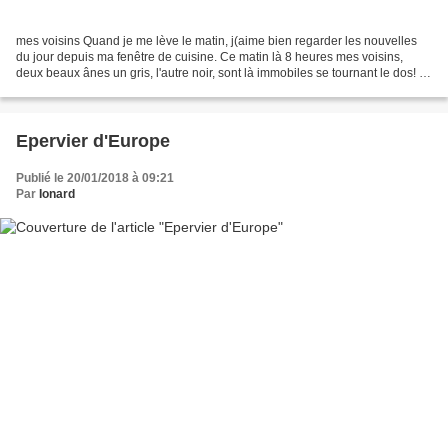
mes voisins Quand je me lève le matin, j(aime bien regarder les nouvelles
du jour depuis ma fenêtre de cuisine. Ce matin là 8 heures mes voisins,
deux beaux ânes un gris, l'autre noir, sont là immobiles se tournant le dos! 9
heures... ils n'ont pas bougé!!!...
Epervier d'Europe
Publié le 20/01/2018 à 09:21
Par
Ionard