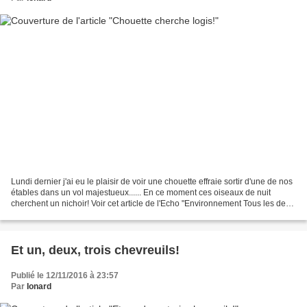
Lundi dernier j'ai eu le plaisir de voir une chouette effraie sortir d'une de nos
étables dans un vol majestueux...... En ce moment ces oiseaux de nuit
cherchent un nichoir! Voir cet article de l'Echo "Environnement Tous les deux
ans, et ce depuis maintenant...
Et un, deux, trois chevreuils!
Publié le 12/11/2016 à 23:57
Par
Ionard