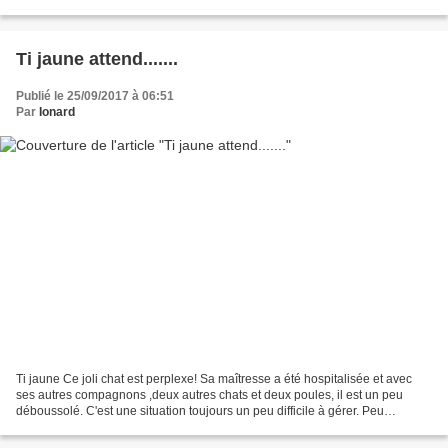
Mystère! Voilà quand elle...
Ti jaune attend.......
Publié le 25/09/2017 à 06:51
Par
Ionard
Ti jaune Ce joli chat est perplexe! Sa maîtresse a été hospitalisée et avec
ses autres compagnons ,deux autres chats et deux poules, il est un peu
déboussolé. C'est une situation toujours un peu difficile à gérer. Peu
habitués à voir du monde, les chats...