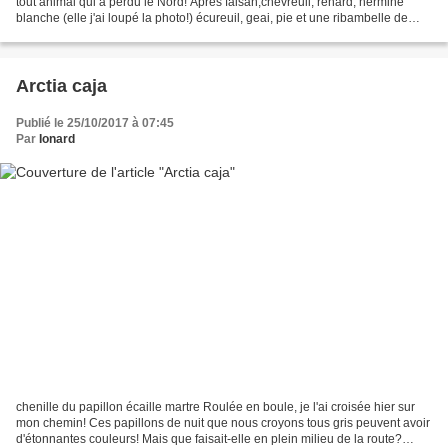
tout animal qui a perdu le Nord! Après faisan,chevreuil, renard, hermine
blanche (elle j'ai loupé la photo!) écureuil, geai, pie et une ribambelle de
petits oiseaux, un jeune épervier...
Arctia caja
Publié le 25/10/2017 à 07:45
Par
Ionard
chenille du papillon écaille martre Roulée en boule, je l'ai croisée hier sur
mon chemin! Ces papillons de nuit que nous croyons tous gris peuvent avoir
d'étonnantes couleurs! Mais que faisait-elle en plein milieu de la route?