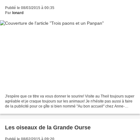
Publié le 08/03/2015 à 00:35
Par
Ionard
J'espère que ce titre va vous donner le sourire! Visite au Theil toujours super
agréable et je craque toujours sur les animaux! Je n'hésite pas aussi à faire
de la publicité pour ce gîte si bien nommé "Au bon accueil" chez Anne-
Sophie. Trois paons se...
Les oiseaux de la Grande Ourse
Publié le 08/02/2015 à 09:20