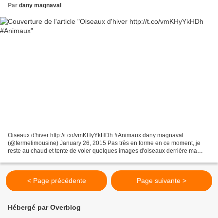
Par
dany magnaval
Oiseaux d'hiver http://t.co/vmKHyYkHDh #Animaux dany magnaval
(@fermelimousine) January 26, 2015 Pas très en forme en ce moment, je
reste au chaud et tente de voler quelques images d'oiseaux derrière ma
fenêtre.... Pas évident... le moindre mouvement,...
< Page précédente
Page suivante >
Hébergé par Overblog