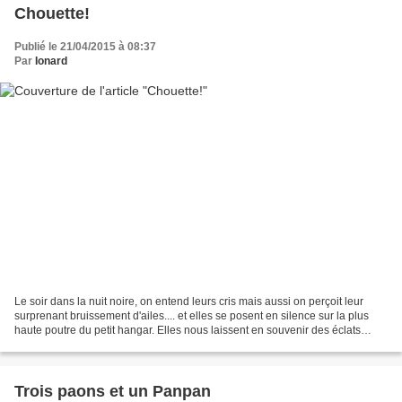
Chouette!
Publié le 21/04/2015 à 08:37
Par
Ionard
Le soir dans la nuit noire, on entend leurs cris mais aussi on perçoit leur
surprenant bruissement d'ailes.... et elles se posent en silence sur la plus
haute poutre du petit hangar. Elles nous laissent en souvenir des éclats
blancs et surtout ces boulettes!...
Trois paons et un Panpan