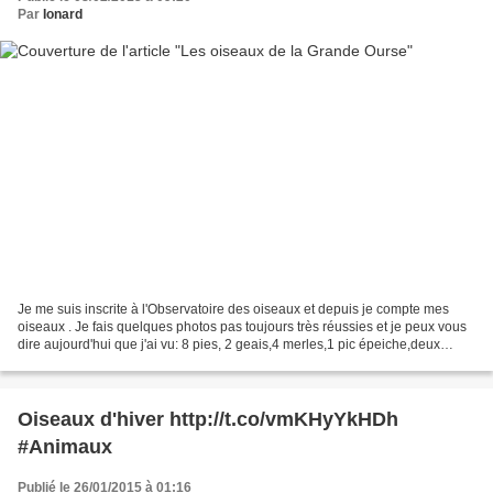
Par
Ionard
Je me suis inscrite à l'Observatoire des oiseaux et depuis je compte mes
oiseaux . Je fais quelques photos pas toujours très réussies et je peux vous
dire aujourd'hui que j'ai vu: 8 pies, 2 geais,4 merles,1 pic épeiche,deux
tourterelles,2 bec- croisés...
Oiseaux d'hiver http://t.co/vmKHyYkHDh
#Animaux
Publié le 26/01/2015 à 01:16