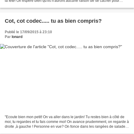
la fête! On espère bien qu'ils n'auront aucune raison de se cacher pour
mourir! Quelques unes de ses photos pour...
Cot, cot codec..... tu as bien compris?
Publié le 17/09/2015 à 23:10
Par
Ionard
"Ecoute bien mon petit! On va aller dans le jardin! Tu restes bien à côté de
moi, tu regardes et tu fais comme moi! On avance prudemment, on regarde à
droite ,à gauche ! Personne en vue? On fonce dans les rangées de salades
et on fait son marché tranquille!...