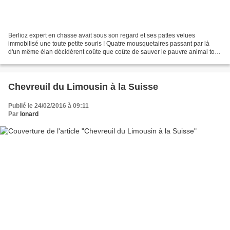
Berlioz expert en chasse avait sous son regard et ses pattes velues
immobilisé une toute petite souris ! Quatre mousquetaires passant par là
d'un même élan décidèrent coûte que coûte de sauver le pauvre animal tout
tremblant! Il en fallût du courage car...
Chevreuil du Limousin à la Suisse
Publié le 24/02/2016 à 09:11
Par
Ionard