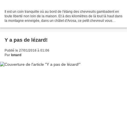
Il est un coin tranquille où au bord de l'étang des chevreuils gambadent en
toute liberté non loin de la maison. Et à des kilomètres de là tout là haut dans
la montagne enneigée, dans un châlet d'Arosa, ce petit chevreuil vous
contemplepour l'éternité! Et...
Y a pas de lézard!
Publié le 27/01/2016 à 01:06
Par
Ionard