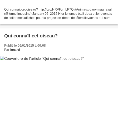
Qui connaît cet oiseau? http://t.co/HRVFumLP7Q #Animaux dany magnaval
(@fermelimousine) January 06, 2015 Hier le temps était doux et je revenais
de coller mes affiches pour la projection-débat de télémillevaches qui aura
lieu samedi 10 janvier à 15h,...
Qui connaît cet oiseau?
Publié le 06/01/2015 à 00:08
Par
Ionard