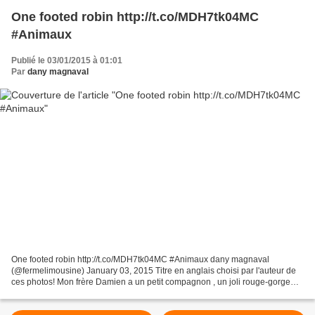
One footed robin http://t.co/MDH7tk04MC
#Animaux
Publié le 03/01/2015 à 01:01
Par
dany magnaval
One footed robin http://t.co/MDH7tk04MC #Animaux dany magnaval
(@fermelimousine) January 03, 2015 Titre en anglais choisi par l'auteur de
ces photos! Mon frère Damien a un petit compagnon , un joli rouge-gorge
qui vient le voir tous les matins près du...