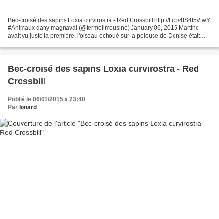
Bec-croisé des sapins Loxia curvirostra - Red Crossbill http://t.co/4fS4I5VtwY
#Animaux dany magnaval (@fermelimousine) January 06, 2015 Martine
avait vu juste la première, l'oiseau échoué sur la pelouse de Denise était
donc un bec-croisé des sapins!...
Bec-croisé des sapins Loxia curvirostra - Red
Crossbill
Publié le 06/01/2015 à 23:40
Par
Ionard