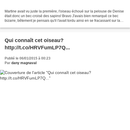
Martine avait vu juste la première, l'oiseau échoué sur la pelouse de Denise
était donc un bec-croisé des sapins! Bravo J'avais bien remarqué ce bec
bizarre, bêtement je pensais qu'il l'avait tordu ainsi en se fracassant sur la
fenêtre! J'ai consulté...
Qui connaît cet oiseau?
http://t.co/HRVFumLP7Q...
Publié le 06/01/2015 à 00:23
Par
dany magnaval