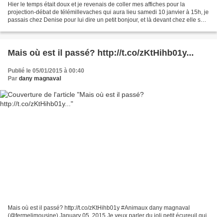
Hier le temps était doux et je revenais de coller mes affiches pour la
projection-débat de télémillevaches qui aura lieu samedi 10 janvier à 15h, je
passais chez Denise pour lui dire un petit bonjour, et là devant chez elle se
trouvait un oiseau qui semblait...
Mais où est il passé? http://t.co/zKtHihb01y...
Publié le 05/01/2015 à 00:40
Par
dany magnaval
Mais où est il passé? http://t.co/zKtHihb01y #Animaux dany magnaval
(@fermelimousine) January 05, 2015 Je veux parler du joli petit écureuil qui