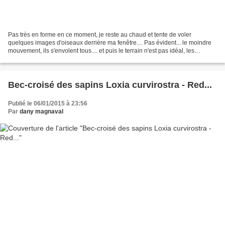
Pas très en forme en ce moment, je reste au chaud et tente de voler
quelques images d'oiseaux derrière ma fenêtre.... Pas évident... le moindre
mouvement, ils s'envolent tous.... et puis le terrain n'est pas idéal, les
oiseaux se confondent avec les feuilles...
Bec-croisé des sapins Loxia curvirostra - Red...
Publié le 06/01/2015 à 23:56
Par
dany magnaval