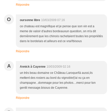
Répondre
O
oursonne libre
10/03/2009 07:16
ce chateau est magnifique et je pense que son vin est a
meme de valoir d'autres bordeauxun question, on m'a dit
dernièrement que les chinois rachetaient toutes les propriétés
dans le bordelais et ailleurs est ce vrai!!bisous
Répondre
A
Annick à Cayenne
10/03/2009 02:16
un très beau domaine ce Château Laroque!là aussi,ils
mettent des rosiers au bord du vignoble!j'ai vu ça en
champagne...dommage pour les photos....merci pour ton
gentil message.bisous de Cayenne.
Répondre